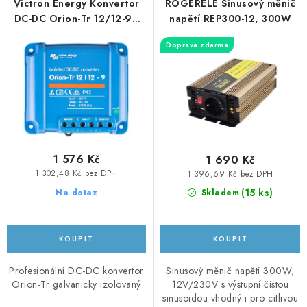
r
p
Victron Energy Konvertor
ROGERELE Sinusový měnič
KABELY A KONEKTORY
o
r
DC-DC Orion-Tr 12/12-9A
napětí REP300-12, 300W
(110W), izolovaný
d
o
Doprava zdarma
POWERBANKY
u
d
k
u
PŘÍSLUŠENSTVÍ
t
k
ů
t
MONTÁŽNÍ MATERIÁL
ů
JAK VYBRAT SOLÁRNÍ SYSTÉM
1 576 Kč
1 690 Kč
1 302,48 Kč bez DPH
1 396,69 Kč bez DPH
KONTAKTY
(
15 ks
)
Na dotaz
Skladem
POŠTOVNÉ A DOPRAVA
OBCHODNÍ PODMÍNKY
Profesionální DC-DC konvertor
Sinusový měnič napětí 300W,
Orion-Tr galvanicky izolovaný
12V/230V s výstupní čistou
sinusoidou vhodný i pro citlivou
GDPR