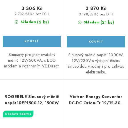
3 306 Kč
3 870 Kč
2 732,23 Kč bez DPH
3 198,35 Kč bez DPH
(
2 ks
)
(
21 ks
)
Skladem
Skladem
Sinusový programovatelný
Sinusový měnič napětí 1000W,
měnič 12V/500VA, s ECO
12V/230V s výstupní čistou
módem a rozhraním VE.Direct.
sinusoidou vhodný i pro citlivou
elektroniku.
ROGERELE Sinusový měnič
Victron Energy Konvertor
napětí REP1500-12, 1500W
DC-DC Orion-Tr 12/12-30A
(360W), izolovaný
Doprava zdarma