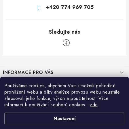
i
+420 774 969 705
s
u
Z
á
INFORMACE PRO VÁS
p
a
Prodejna JESENICE
Používáme cookies, abychom Vám umožnili pohodlné
BLOG
t
prohlížení webu a díky analýze provozu webu neustále
Prodejna PRAHA
í
zlepšovali jeho funkce, výkon a použitelnost. Více
Efektivní využití solární energie na cestách
Přihlášení
informací k používání souborů cookies
-
zde
.
Prodejna BRNO
E-mail
Jak si vypočítat potřebný výkon solárního systému
Nákupní košík
Prodejna NEHVIZDY
Nastavení
Jak snížit spotřebu energie v obytném voze nebo přestavbě
Prodejna ÚSTÍ n. LABEM