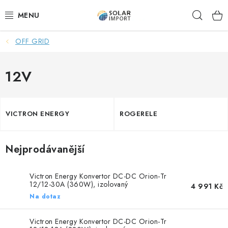
Přejít
Hleda
na
obsah
OFF GRID
OVĚŘOVÁNÍ RECENZÍ
DOPRAVA ZDARMA
12V
SOLÁRNÍ SESTAVY PRO CHATY
VICTRON ENERGY
ROGERELE
SOLÁRNÍ SESTAVY PRO KARAVANY
Nejprodávanější
SOLÁRNÍ SESTAVY PRO OHŘEV VODY
ZÁLOŽNÍ ZDROJE PRO ČERPADLA
Victron Energy Konvertor DC-DC Orion-Tr
12/12-30A (360W), izolovaný
4 991 Kč
Na dotaz
VÝHODNÉ SETY
Victron Energy Konvertor DC-DC Orion-Tr