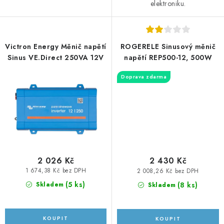
elektroniku.
Prodejna JESENICE
Prodejna PRAHA
Prodejna BRNO
Prodejna NEHVIZDY
Prodejna ÚSTÍ n. LABEM
KONTAKTY
Victron Energy Měnič napětí
ROGERELE Sinusový měnič
POŠTOVNÉ A DOPRAVA
OBCHODNÍ PODMÍNKY
Sinus VE.Direct 250VA 12V
napětí REP500-12, 500W
GDPR
OVĚŘOVÁNÍ RECENZÍ
Doprava zdarma
ZPĚTNÝ ODBĚR ELEKTROZAŘÍZENÍ, BATERIÍ A
AKUMULÁTORŮ
2 026 Kč
2 430 Kč
1 674,38 Kč bez DPH
2 008,26 Kč bez DPH
(
5 ks
)
(
8 ks
)
Skladem
Skladem