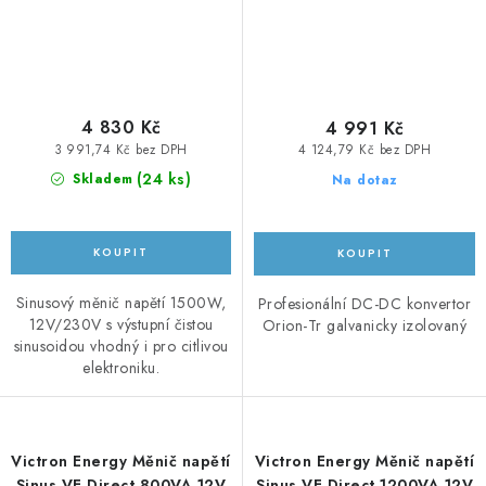
4 830 Kč
4 991 Kč
3 991,74 Kč bez DPH
4 124,79 Kč bez DPH
(
24 ks
)
Skladem
Na dotaz
Sinusový měnič napětí 1500W,
Profesionální DC-DC konvertor
12V/230V s výstupní čistou
Orion-Tr galvanicky izolovaný
sinusoidou vhodný i pro citlivou
elektroniku.
Victron Energy Měnič napětí
Victron Energy Měnič napětí
Sinus VE.Direct 800VA 12V
Sinus VE.Direct 1200VA 12V