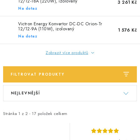
SOLÁRNÍ PANELY
12/12-18A (220W), izolovaný
3 261 Kč
Na dotaz
OLOVĚNÉ A LITHIOVÉ BATERIE
Victron Energy Konvertor DC-DC Orion-Tr
12/12-9A (110W), izolovaný
1 576 Kč
BATERIOVÉ BOXY
Na dotaz
NABÍJEČKY BATERIÍ
Zobrazit více produktů
SOLÁRNÍ NABÍJEČKY
FILTROVAT PRODUKTY
SOLÁRNÍ REGULÁTORY
V
Ř
NEJLEVNĚJŠÍ
ý
a
MĚNIČE NAPĚTÍ
p
z
i
e
Stránka
1
z
2
-
17
položek celkem
OVLÁDÁNÍ A MONITORING
s
n
p
í
JIŠTĚNÍ DC