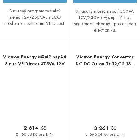
Sinusový programovatelný
Sinusový měnič napětí 500W,
měnič 12V/250VA, s ECO
12V/230V s výstupní čistou
módem a rozhraním VE.Direct.
sinusoidou vhodný i pro citlivou
elektroniku.
Victron Energy Měnič napětí
Victron Energy Konvertor
Sinus VE.Direct 375VA 12V
DC-DC Orion-Tr 12/12-18A
(220W), izolovaný
2 614 Kč
3 261 Kč
2 160,33 Kč bez DPH
2 695,04 Kč bez DPH