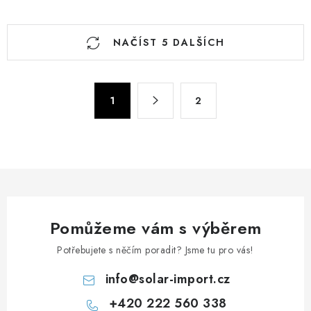
O
NAČÍST 5 DALŠÍCH
v
l
á
S
d
1
2
t
a
r
c
á
n
í
k
p
o
r
v
v
á
Pomůžeme vám s výběrem
k
n
y
Potřebujete s něčím poradit? Jsme tu pro vás!
í
v
info
@
solar-import.cz
ý
p
+420 222 560 338