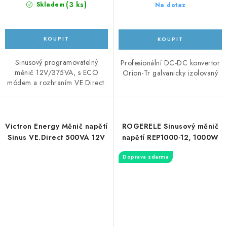
(
3 ks
)
Skladem
Na dotaz
Sinusový programovatelný
Profesionální DC-DC konvertor
měnič 12V/375VA, s ECO
Orion-Tr galvanicky izolovaný
módem a rozhraním VE.Direct.
Victron Energy Měnič napětí
ROGERELE Sinusový měnič
Sinus VE.Direct 500VA 12V
napětí REP1000-12, 1000W
Doprava zdarma