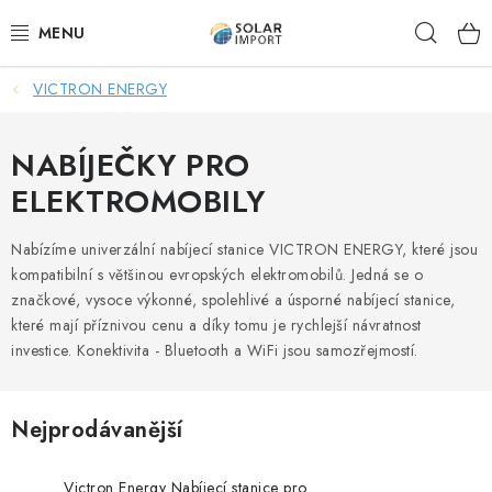
Přejít
Hleda
na
obsah
VICTRON ENERGY
OVĚŘOVÁNÍ RECENZÍ
DOPRAVA ZDARMA
NABÍJEČKY PRO
ELEKTROMOBILY
SOLÁRNÍ SESTAVY PRO CHATY
Nabízíme univerzální nabíjecí stanice VICTRON ENERGY, které jsou
SOLÁRNÍ SESTAVY PRO KARAVANY
kompatibilní s většinou evropských elektromobilů. Jedná se o
značkové, vysoce výkonné, spolehlivé a úsporné nabíjecí stanice,
SOLÁRNÍ SESTAVY PRO OHŘEV VODY
které mají příznivou cenu a díky tomu je rychlejší návratnost
investice. Konektivita - Bluetooth a WiFi jsou samozřejmostí.
ZÁLOŽNÍ ZDROJE PRO ČERPADLA
Nejprodávanější
VÝHODNÉ SETY
Victron Energy Nabíjecí stanice pro