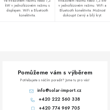
ve třífázovém režimu nebo 7,3
třífázovém režimu nebo 7,3 kW
kW v jednofázovém režimu s
v jednofázovém režimu. WiFi a
displejem. WiFi a Bluetooth
Bluetooth konektivita. Možnost
Prodejna JESENICE
Prodejna PRAHA
Prodejna BRNO
konektivita.
dokoupit černý a bílý kryt.
Prodejna NEHVIZDY
Prodejna ÚSTÍ n. LABEM
KONTAKTY
POŠTOVNÉ A DOPRAVA
OBCHODNÍ PODMÍNKY
GDPR
OVĚŘOVÁNÍ RECENZÍ
O
ZPĚTNÝ ODBĚR ELEKTROZAŘÍZENÍ, BATERIÍ A
v
AKUMULÁTORŮ
l
á
d
a
Pomůžeme vám s výběrem
c
í
Potřebujete s něčím poradit? Jsme tu pro vás!
p
info
@
solar-import.cz
r
+420 222 560 338
v
k
+420 774 969 705