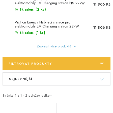
SOLÁRNÍ PANELY
elektromobily EV Charging station NS 22kW
11 806 Kč
(
2 ks
)
Skladem
OLOVĚNÉ A LITHIOVÉ BATERIE
Victron Energy Nabíjecí stanice pro
elektromobily EV Charging station 22kW
BATERIOVÉ BOXY
11 806 Kč
(
1 ks
)
Skladem
NABÍJEČKY BATERIÍ
Zobrazit více produktů
SOLÁRNÍ NABÍJEČKY
FILTROVAT PRODUKTY
SOLÁRNÍ REGULÁTORY
V
Ř
MĚNIČE NAPĚTÍ
NEJLEVNĚJŠÍ
ý
a
p
z
OVLÁDÁNÍ A MONITORING
i
e
Stránka
1
z
1
-
2
položek celkem
s
n
JIŠTĚNÍ DC
p
í