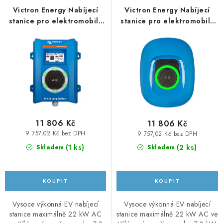
r
p
Victron Energy Nabíjecí
Victron Energy Nabíjecí
KABELY A KONEKTORY
o
r
stanice pro elektromobily
stanice pro elektromobily
EV Charging station 22kW
EV Charging station NS
d
o
POWERBANKY
22kW
u
d
k
u
PŘÍSLUŠENSTVÍ
t
k
MONTÁŽNÍ MATERIÁL
ů
t
ů
JAK VYBRAT SOLÁRNÍ SYSTÉM
11 806 Kč
11 806 Kč
9 757,02 Kč bez DPH
9 757,02 Kč bez DPH
KONTAKTY
(
1 ks
)
(
2 ks
)
Skladem
Skladem
POŠTOVNÉ A DOPRAVA
OBCHODNÍ PODMÍNKY
Vysoce výkonná EV nabíjecí
Vysoce výkonná EV nabíjecí
stanice maximálně 22 kW AC
stanice maximálně 22 kW AC ve
GDPR