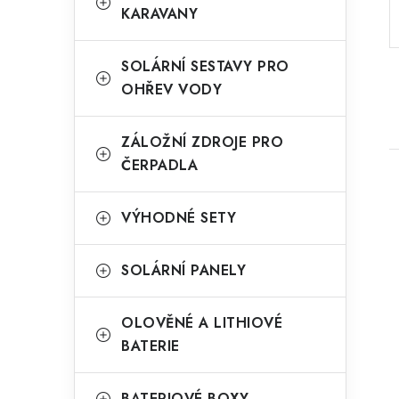
a
KARAVANY
r
n
i
SOLÁRNÍ SESTAVY PRO
e
n
OHŘEV VODY
í
ZÁLOŽNÍ ZDROJE PRO
p
ČERPADLA
a
n
VÝHODNÉ SETY
e
SOLÁRNÍ PANELY
i
l
OLOVĚNÉ A LITHIOVÉ
BATERIE
BATERIOVÉ BOXY