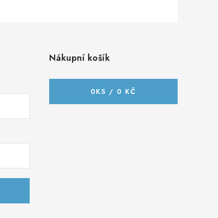
Nákupní košík
0
KS /
0 KČ