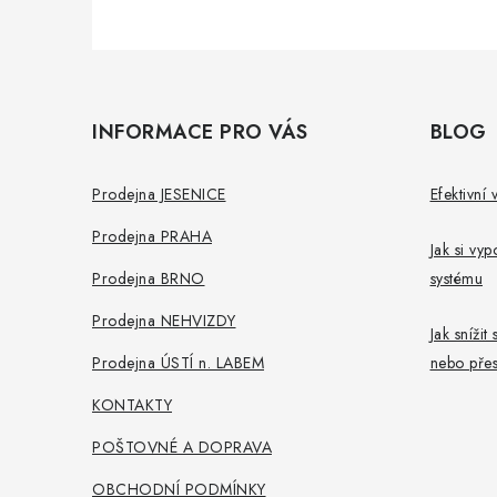
Z
á
INFORMACE PRO VÁS
BLOG
p
a
Prodejna JESENICE
Efektivní 
t
Prodejna PRAHA
Jak si vy
í
Prodejna BRNO
systému
Prodejna NEHVIZDY
Jak sníži
Prodejna ÚSTÍ n. LABEM
nebo přes
KONTAKTY
POŠTOVNÉ A DOPRAVA
OBCHODNÍ PODMÍNKY