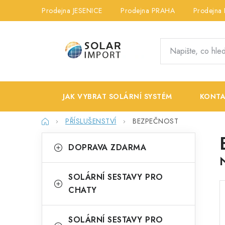
Přejít
Prodejna JESENICE
Prodejna PRAHA
Prodejna
na
obsah
JAK VYBRAT SOLÁRNÍ SYSTÉM
KONTA
Domů
PŘÍSLUŠENSTVÍ
BEZPEČNOST
P
K
Přeskočit
DOPRAVA ZDARMA
kategorie
a
o
t
s
SOLÁRNÍ SESTAVY PRO
e
CHATY
t
g
r
o
SOLÁRNÍ SESTAVY PRO