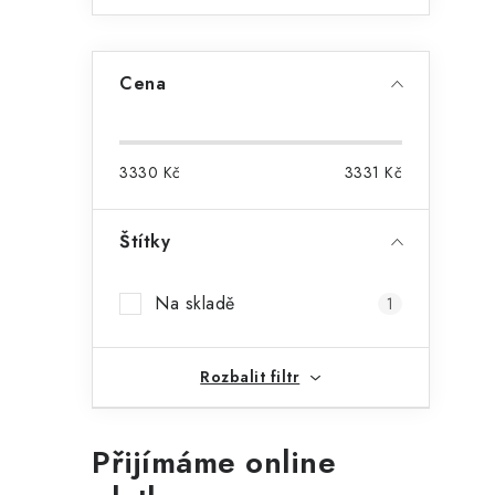
Cena
i
3330
Kč
3331
Kč
Štítky
Na skladě
1
Rozbalit filtr
Přijímáme online