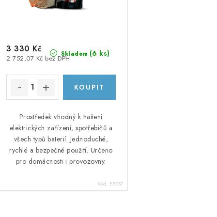
o
o
d
d
u
u
3 330 Kč
k
(
6 ks
)
Skladem
2 752,07 Kč bez DPH
k
t
ů
ů
Prostředek vhodný k hašení
elektrických zařízení, spotřebičů a
všech typů baterií. Jednoduché,
rychlé a bezpečné použití. Určeno
pro domácnosti i provozovny.
Kód:
E8757