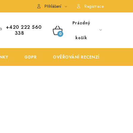
ONTAKTY
POŠTOVNÉ A DOPRAVA
OBCHODNÍ PODMÍNKY
Přihlášení
Registrace
Prázdný
+420 222 560
338
NÁKUPNÍ
košík
KOŠÍK
NKY
GDPR
OVĚŘOVÁNÍ RECENZÍ
DOPRA