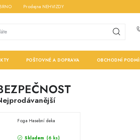
 BRNO
Prodejna NEHVIZDY
Prodejna ÚSTÍ n. LABEM
K
KTY
POŠTOVNÉ A DOPRAVA
OBCHODNÍ PODMÍ
BEZPEČNOST
Nejprodávanější
Foga Hasební deka
Skladem
(
6 ks
)