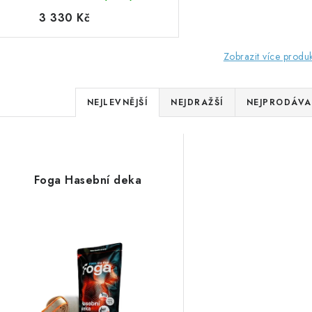
3 330 Kč
Zobrazit více produ
Ř
NEJLEVNĚJŠÍ
NEJDRAŽŠÍ
NEJPRODÁVA
a
V
z
ý
e
Foga Hasební deka
p
n
í
s
p
p
r
r