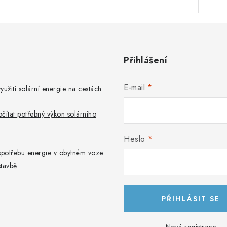
Přihlášení
E-mail
využití solární energie na cestách
počítat potřebný výkon solárního
Heslo
t spotřebu energie v obytném voze
tavbě
PŘIHLÁSIT SE
Nová registrace