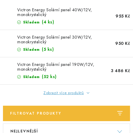
SOLÁRNÍ PANELY
Victron Energy Solární panel 40W/12V,
monokrystalický
OLOVĚNÉ A LITHIOVÉ BATERIE
955 Kč
(
4 ks
)
Skladem
BATERIOVÉ BOXY
Victron Energy Solární panel 30W/12V,
monokrystalický
950 Kč
NABÍJEČKY BATERIÍ
(
5 ks
)
Skladem
SOLÁRNÍ NABÍJEČKY
Victron Energy Solární panel 190W/12V,
monokrystalický
3 486 Kč
(
52 ks
)
Skladem
SOLÁRNÍ REGULÁTORY
MĚNIČE NAPĚTÍ
Zobrazit více produktů
OVLÁDÁNÍ A MONITORING
FILTROVAT PRODUKTY
JIŠTĚNÍ DC
V
Ř
NEJLEVNĚJŠÍ