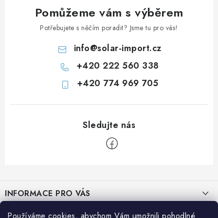
a
Pomůžeme vám s výběrem
c
í
Potřebujete s něčím poradit? Jsme tu pro vás!
p
info
@
solar-import.cz
r
+420 222 560 338
v
k
+420 774 969 705
y
v
ý
p
i
s
u
Z
á
INFORMACE PRO VÁS
p
a
Prodejna JESENICE
Používáme cookies, abychom Vám umožnili pohodlné