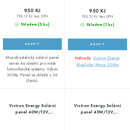
950 Kč
950 Kč
785,12 Kč bez DPH
785,12 Kč bez DPH
(
5 ks
)
(
1 ks
)
Skladem
Skladem
Monokrystalický solární panel
Náhrada:
Victron Energy
series 4a ideální pro malé
BlueSolar Mono 30Wp
fotovoltaické systémy. Výkon
30Wp. Panel se skládá z 36
článků.
Victron Energy Solární
Victron Energy Solární
panel 40W/12V,
panel 45W/12V,
monokrystalický
polykrystalický