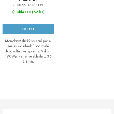
2 880,99 Kč bez DPH
(
52 ks
)
Skladem
Monokrystalický solární panel
series 4c ideální pro malé
fotovoltaické systémy. Výkon
190Wp. Panel se skládá z 36
článků.
O
v
l
á
d