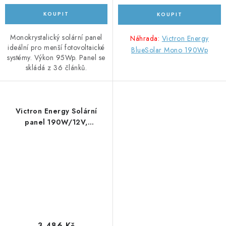
Monokrystalický solární panel
Náhrada:
Victron Energy
ideální pro menší fotovoltaické
BlueSolar Mono 190Wp
systémy. Výkon 95Wp. Panel se
skládá z 36 článků.
Victron Energy Solární
panel 190W/12V,
monokrystalický
3 486 Kč