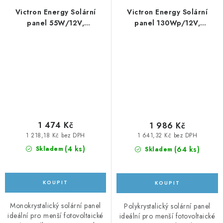
Victron Energy Solární
Victron Energy Solární
panel 55W/12V,
panel 130Wp/12V,
monokrystalický
polykrystalický
1 474 Kč
1 986 Kč
1 218,18 Kč bez DPH
1 641,32 Kč bez DPH
(
4 ks
)
(
64 ks
)
Skladem
Skladem
Monokrystalický solární panel
Polykrystalický solární panel
ideální pro menší fotovoltaické
ideální pro menší fotovoltaické