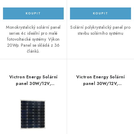
Prodejna JESENICE
Prodejna PRAHA
Prodejna BRNO
Prodejna NEHVIZDY
Prodejna ÚSTÍ n. LABEM
KONTAKTY
Monokrystalický solární panel
Solární polykrystalický panel pro
POŠTOVNÉ A DOPRAVA
OBCHODNÍ PODMÍNKY
series 4c ideální pro malé
stavbu solárního systému
fotovoltaické systémy. Výkon
GDPR
OVĚŘOVÁNÍ RECENZÍ
20Wp. Panel se skládá z 36
ZPĚTNÝ ODBĚR ELEKTROZAŘÍZENÍ, BATERIÍ A
článků.
AKUMULÁTORŮ
Victron Energy Solární
Victron Energy Solární
panel 30W/12V,
panel 30W/12V,
monokrystalický
polykrystalický