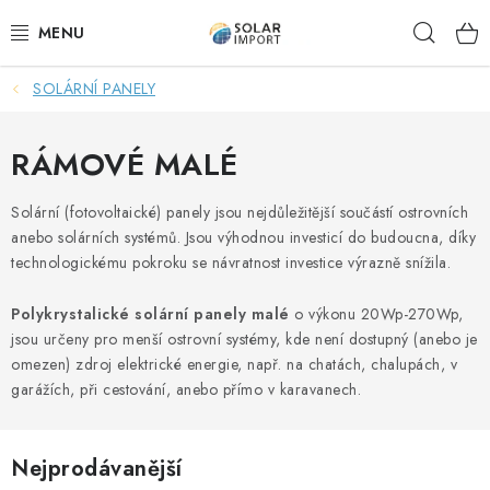
Přejít
Hleda
na
obsah
SOLÁRNÍ PANELY
OVĚŘOVÁNÍ RECENZÍ
DOPRAVA ZDARMA
RÁMOVÉ MALÉ
SOLÁRNÍ SESTAVY PRO CHATY
Solární (fotovoltaické) panely jsou nejdůležitější součástí ostrovních
anebo solárních systémů. Jsou výhodnou investicí do budoucna, díky
technologickému pokroku se návratnost investice výrazně snížila.
SOLÁRNÍ SESTAVY PRO KARAVANY
Polykrystalické solární panely malé
o výkonu 20Wp-270Wp,
SOLÁRNÍ SESTAVY PRO OHŘEV VODY
jsou určeny pro menší ostrovní systémy, kde není dostupný (anebo je
omezen) zdroj elektrické energie, např. na chatách, chalupách, v
ZÁLOŽNÍ ZDROJE PRO ČERPADLA
garážích, při cestování, anebo přímo v karavanech.
VÝHODNÉ SETY
Nejprodávanější