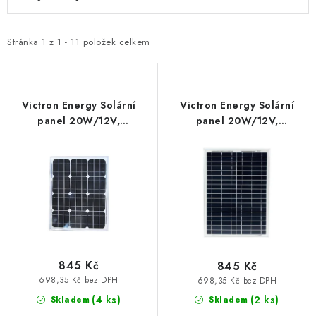
ý
a
KABELY A KONEKTORY
p
z
i
e
Stránka
1
z
1
-
11
položek celkem
POWERBANKY
s
n
p
í
PŘÍSLUŠENSTVÍ
r
p
Victron Energy Solární
Victron Energy Solární
o
r
panel 20W/12V,
panel 20W/12V,
MONTÁŽNÍ MATERIÁL
monokrystalický
polykrystalický
d
o
u
d
JAK VYBRAT SOLÁRNÍ SYSTÉM
k
u
t
k
KONTAKTY
ů
t
POŠTOVNÉ A DOPRAVA
ů
845 Kč
845 Kč
OBCHODNÍ PODMÍNKY
698,35 Kč bez DPH
698,35 Kč bez DPH
(
4 ks
)
(
2 ks
)
Skladem
Skladem
GDPR