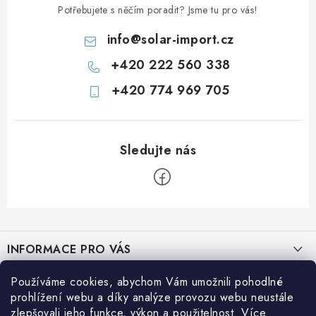
Potřebujete s něčím poradit? Jsme tu pro vás!
info
@
solar-import.cz
+420 222 560 338
+420 774 969 705
Z
á
INFORMACE PRO VÁS
p
a
Prodejna JESENICE
Používáme cookies, abychom Vám umožnili pohodlné
BLOG
t
prohlížení webu a díky analýze provozu webu neustále
Prodejna PRAHA
í
zlepšovali jeho funkce, výkon a použitelnost. Více
Efektivní využití solární energie na cestách