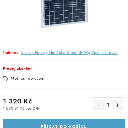
SOLÁRNÍ PANELY
OLOVĚNÉ A LITHIOVÉ BATERIE
BATERIOVÉ BOXY
NABÍJEČKY BATERIÍ
Náhrada:
Victron Energy BlueSolar Mono 40Wp
Více informací
SOLÁRNÍ NABÍJEČKY
Prodej ukončen
SOLÁRNÍ REGULÁTORY
Možnosti doručení
MĚNIČE NAPĚTÍ
1 320 Kč
OVLÁDÁNÍ A MONITORING
1 090,91 Kč bez DPH
Měrná cena:
JIŠTĚNÍ DC
PŘIDAT DO KOŠÍKU