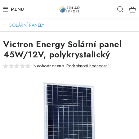
Přejít
Hleda
na
obsah
SOLÁRNÍ PANELY
OVĚŘOVÁNÍ RECENZÍ
Victron Energy Solární panel
DOPRAVA ZDARMA
45W/12V, polykrystalický
SOLÁRNÍ SESTAVY PRO CHATY
Neohodnoceno
Podrobnosti hodnocení
SOLÁRNÍ SESTAVY PRO KARAVANY
SOLÁRNÍ SESTAVY PRO OHŘEV VODY
ZÁLOŽNÍ ZDROJE PRO ČERPADLA
VÝHODNÉ SETY