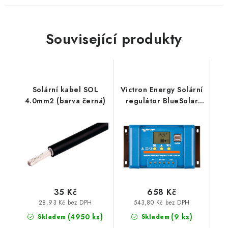
Prodejna JESENICE
Prodejna PRAHA
Prodejna BRNO
Související produkty
Prodejna NEHVIZDY
Prodejna ÚSTÍ n. LABEM
KONTAKTY
POŠTOVNÉ A DOPRAVA
OBCHODNÍ PODMÍNKY
GDPR
OVĚŘOVÁNÍ RECENZÍ
ZPĚTNÝ ODBĚR ELEKTROZAŘÍZENÍ, BATERIÍ A
Solární kabel SOL
Victron Energy Solární
AKUMULÁTORŮ
4.0mm2 (barva černá)
regulátor BlueSolar
PWM-LCD&USB
12/24V-10A
35 Kč
658 Kč
28,93 Kč bez DPH
543,80 Kč bez DPH
(
4950 ks
)
(
9 ks
)
Skladem
Skladem