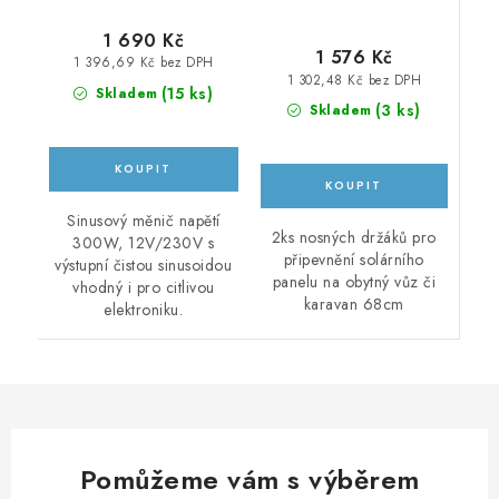
1 690 Kč
1 576 Kč
1 396,69 Kč bez DPH
1 302,48 Kč bez DPH
(
15 ks
)
Skladem
(
3 ks
)
Skladem
Sinusový měnič napětí
2ks nosných držáků pro
300W, 12V/230V s
připevnění solárního
výstupní čistou sinusoidou
panelu na obytný vůz či
vhodný i pro citlivou
karavan 68cm
elektroniku.
Pomůžeme vám s výběrem