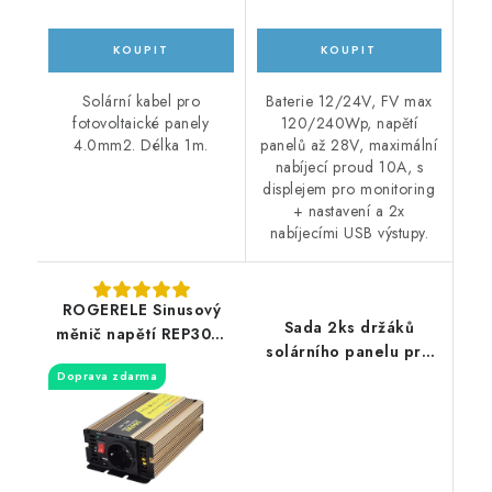
Solární kabel pro
Baterie 12/24V, FV max
fotovoltaické panely
120/240Wp, napětí
4.0mm2. Délka 1m.
panelů až 28V, maximální
nabíjecí proud 10A, s
displejem pro monitoring
+ nastavení a 2x
nabíjecími USB výstupy.
ROGERELE Sinusový
Sada 2ks držáků
měnič napětí REP300-
solárního panelu pro
12, 300W
obytný vůz či karavan
Doprava zdarma
68cm