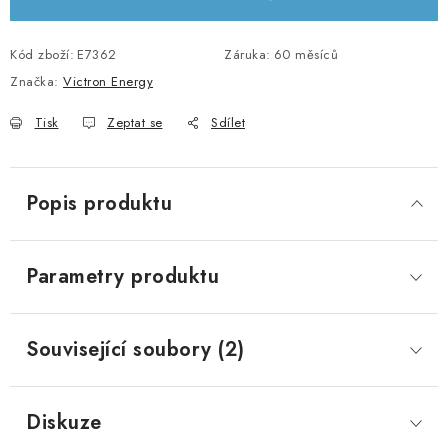
KABELY A KONEKTORY
Kód zboží:
E7362
Záruka
:
60 měsíců
POWERBANKY
Značka:
Victron Energy
Tisk
Zeptat se
Sdílet
PŘÍSLUŠENSTVÍ
MONTÁŽNÍ MATERIÁL
Popis produktu
JAK VYBRAT SOLÁRNÍ SYSTÉM
Parametry produktu
KONTAKTY
POŠTOVNÉ A DOPRAVA
Související soubory (2)
OBCHODNÍ PODMÍNKY
Diskuze
GDPR