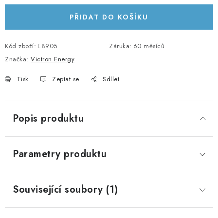
KABELY A KONEKTORY
PŘIDAT DO KOŠÍKU
POWERBANKY
Kód zboží:
E8905
Záruka
:
60 měsíců
Značka:
Victron Energy
PŘÍSLUŠENSTVÍ
Tisk
Zeptat se
Sdílet
MONTÁŽNÍ MATERIÁL
JAK VYBRAT SOLÁRNÍ SYSTÉM
Popis produktu
KONTAKTY
Parametry produktu
POŠTOVNÉ A DOPRAVA
OBCHODNÍ PODMÍNKY
Související soubory (1)
GDPR