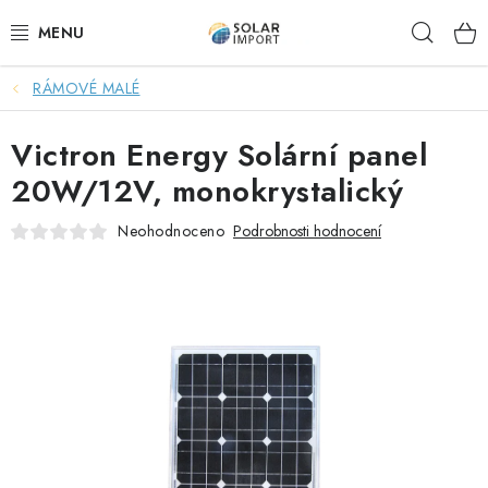
Přejít
Hleda
na
obsah
RÁMOVÉ MALÉ
OVĚŘOVÁNÍ RECENZÍ
Victron Energy Solární panel
DOPRAVA ZDARMA
20W/12V, monokrystalický
SOLÁRNÍ SESTAVY PRO CHATY
Neohodnoceno
Podrobnosti hodnocení
SOLÁRNÍ SESTAVY PRO KARAVANY
SOLÁRNÍ SESTAVY PRO OHŘEV VODY
ZÁLOŽNÍ ZDROJE PRO ČERPADLA
VÝHODNÉ SETY