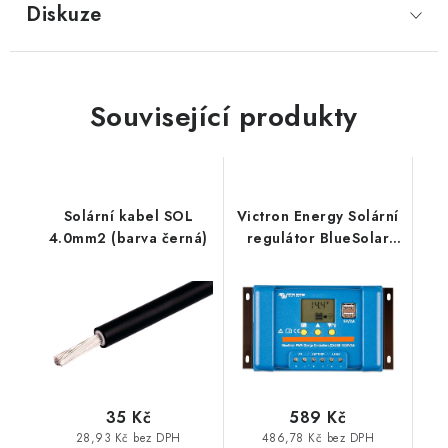
Diskuze
Prodejna JESENICE
Prodejna PRAHA
Prodejna BRNO
Prodejna NEHVIZDY
Prodejna ÚSTÍ n. LABEM
KONTAKTY
Související produkty
POŠTOVNÉ A DOPRAVA
OBCHODNÍ PODMÍNKY
GDPR
OVĚŘOVÁNÍ RECENZÍ
ZPĚTNÝ ODBĚR ELEKTROZAŘÍZENÍ, BATERIÍ A
AKUMULÁTORŮ
Solární kabel SOL
Victron Energy Solární
4.0mm2 (barva černá)
regulátor BlueSolar
PWM-LCD&USB
12/24V-5A
35 Kč
589 Kč
28,93 Kč bez DPH
486,78 Kč bez DPH