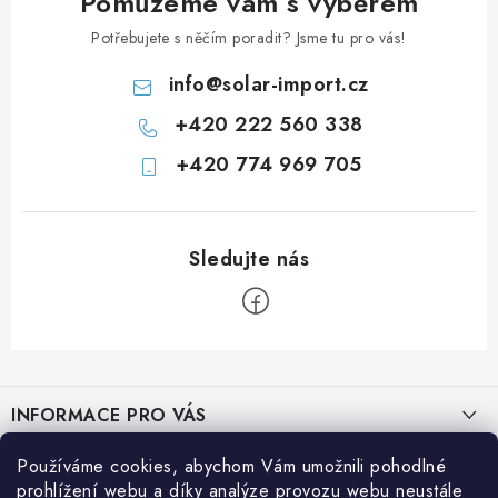
Pomůžeme vám s výběrem
Potřebujete s něčím poradit? Jsme tu pro vás!
info
@
solar-import.cz
+420 222 560 338
+420 774 969 705
Z
á
INFORMACE PRO VÁS
p
a
Prodejna JESENICE
Používáme cookies, abychom Vám umožnili pohodlné
BLOG
t
prohlížení webu a díky analýze provozu webu neustále