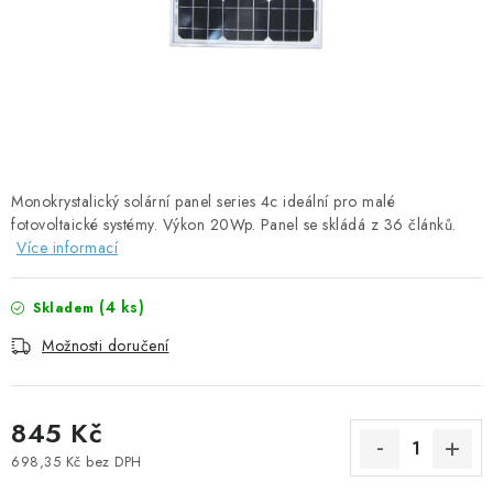
SOLÁRNÍ PANELY
OLOVĚNÉ A LITHIOVÉ BATERIE
BATERIOVÉ BOXY
NABÍJEČKY BATERIÍ
Monokrystalický solární panel series 4c ideální pro malé
fotovoltaické systémy. Výkon 20Wp. Panel se skládá z 36 článků.
SOLÁRNÍ NABÍJEČKY
Více informací
SOLÁRNÍ REGULÁTORY
(
4 ks
)
Skladem
MĚNIČE NAPĚTÍ
Možnosti doručení
OVLÁDÁNÍ A MONITORING
845 Kč
JIŠTĚNÍ DC
698,35 Kč bez DPH
Měrná cena: