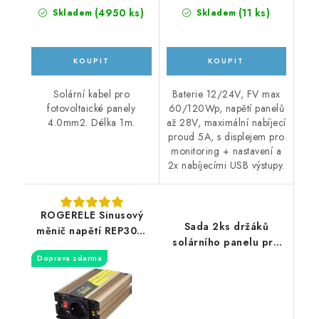
(
4950 ks
)
(
11 ks
)
Skladem
Skladem
Solární kabel pro
Baterie 12/24V, FV max
fotovoltaické panely
60/120Wp, napětí panelů
4.0mm2. Délka 1m.
až 28V, maximální nabíjecí
proud 5A, s displejem pro
monitoring + nastavení a
2x nabíjecími USB výstupy.
ROGERELE Sinusový
Sada 2ks držáků
měnič napětí REP300-
solárního panelu pro
12, 300W
obytný vůz či karavan
Doprava zdarma
68cm