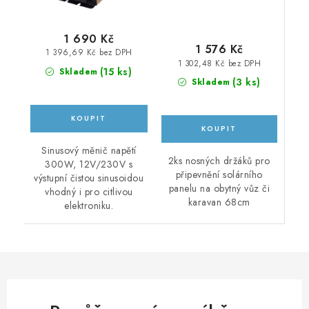
1 690 Kč
1 576 Kč
1 396,69 Kč bez DPH
1 302,48 Kč bez DPH
(
15 ks
)
Skladem
(
3 ks
)
Skladem
Sinusový měnič napětí
2ks nosných držáků pro
300W, 12V/230V s
připevnění solárního
výstupní čistou sinusoidou
panelu na obytný vůz či
vhodný i pro citlivou
karavan 68cm
elektroniku.