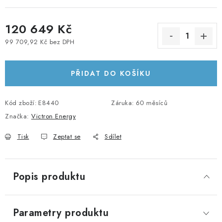
KABELY A KONEKTORY
120 649 Kč
POWERBANKY
99 709,92 Kč bez DPH
Měrná cena:
PŘÍSLUŠENSTVÍ
PŘIDAT DO KOŠÍKU
MONTÁŽNÍ MATERIÁL
Kód zboží:
E8440
Záruka
:
60 měsíců
JAK VYBRAT SOLÁRNÍ SYSTÉM
Značka:
Victron Energy
Tisk
Zeptat se
Sdílet
KONTAKTY
POŠTOVNÉ A DOPRAVA
Popis produktu
OBCHODNÍ PODMÍNKY
Parametry produktu
GDPR