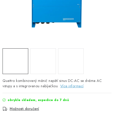
SOLÁRNÍ PANELY
OLOVĚNÉ A LITHIOVÉ BATERIE
BATERIOVÉ BOXY
NABÍJEČKY BATERIÍ
SOLÁRNÍ NABÍJEČKY
SOLÁRNÍ REGULÁTORY
MĚNIČE NAPĚTÍ
Quattro kombinovaný měnič napětí sinus DC-AC se dvěma AC
vstupy a s integrovanou nabíječkou
Více informací
OVLÁDÁNÍ A MONITORING
obvykle skladem, expedice do 7 dnů
JIŠTĚNÍ DC
Možnosti doručení