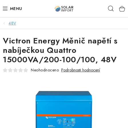
Přejít
Hleda
na
obsah
48V
OVĚŘOVÁNÍ RECENZÍ
Victron Energy Měnič napětí s
DOPRAVA ZDARMA
nabíječkou Quattro
SOLÁRNÍ SESTAVY PRO CHATY
15000VA/200-100/100, 48V
SOLÁRNÍ SESTAVY PRO KARAVANY
Neohodnoceno
Podrobnosti hodnocení
SOLÁRNÍ SESTAVY PRO OHŘEV VODY
ZÁLOŽNÍ ZDROJE PRO ČERPADLA
VÝHODNÉ SETY