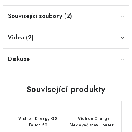
Prodejna JESENICE
Prodejna PRAHA
Prodejna BRNO
Související soubory (2)
Prodejna NEHVIZDY
Prodejna ÚSTÍ n. LABEM
KONTAKTY
POŠTOVNÉ A DOPRAVA
OBCHODNÍ PODMÍNKY
Videa (2)
GDPR
OVĚŘOVÁNÍ RECENZÍ
ZPĚTNÝ ODBĚR ELEKTROZAŘÍZENÍ, BATERIÍ A
AKUMULÁTORŮ
Diskuze
Související produkty
Victron Energy GX
Victron Energy
Touch 50
Sledovač stavu baterie
BMV-700