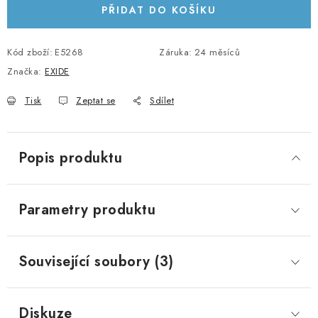
PŘIDAT DO KOŠÍKU
KABELY A KONEKTORY
POWERBANKY
Kód zboží:
E5268
Záruka
:
24 měsíců
Značka:
EXIDE
PŘÍSLUŠENSTVÍ
Tisk
Zeptat se
Sdílet
MONTÁŽNÍ MATERIÁL
Popis produktu
JAK VYBRAT SOLÁRNÍ SYSTÉM
KONTAKTY
Parametry produktu
POŠTOVNÉ A DOPRAVA
Související soubory (3)
OBCHODNÍ PODMÍNKY
GDPR
Diskuze