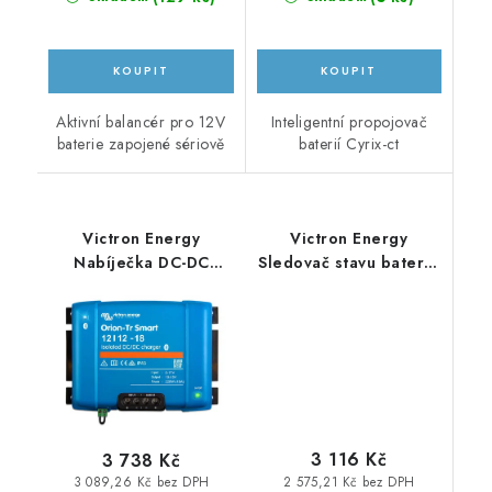
Aktivní balancér pro 12V
Inteligentní propojovač
baterie zapojené sériově
baterií Cyrix-ct
Victron Energy
Victron Energy
Nabíječka DC-DC
Sledovač stavu baterie
Orion-Tr Smart 12/12-
BMV-700
18A (220W), izolovaná
3 116 Kč
3 738 Kč
2 575,21 Kč bez DPH
3 089,26 Kč bez DPH