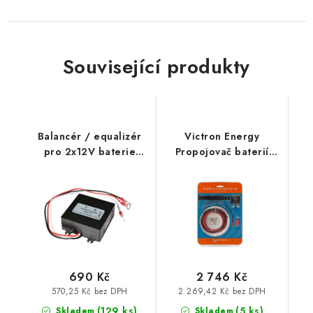
Prodejna JESENICE
Prodejna PRAHA
Prodejna BRNO
Prodejna NEHVIZDY
Prodejna ÚSTÍ n. LABEM
KONTAKTY
Související produkty
POŠTOVNÉ A DOPRAVA
OBCHODNÍ PODMÍNKY
GDPR
OVĚŘOVÁNÍ RECENZÍ
ZPĚTNÝ ODBĚR ELEKTROZAŘÍZENÍ, BATERIÍ A
AKUMULÁTORŮ
Balancér / equalizér
Victron Energy
pro 2x12V baterie
Propojovač baterií
HA01
Cyrix-ct 12-24V 120A
KIT
690 Kč
2 746 Kč
570,25 Kč bez DPH
2 269,42 Kč bez DPH
(
129 ks
)
(
5 ks
)
Skladem
Skladem