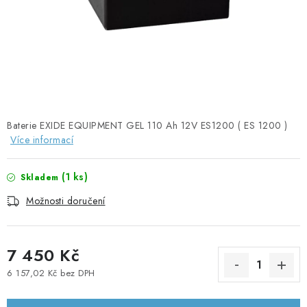
SOLÁRNÍ PANELY
OLOVĚNÉ A LITHIOVÉ BATERIE
BATERIOVÉ BOXY
NABÍJEČKY BATERIÍ
Baterie EXIDE EQUIPMENT GEL 110 Ah 12V ES1200 ( ES 1200 )
Více informací
SOLÁRNÍ NABÍJEČKY
(
1 ks
)
Skladem
SOLÁRNÍ REGULÁTORY
Možnosti doručení
MĚNIČE NAPĚTÍ
7 450 Kč
OVLÁDÁNÍ A MONITORING
6 157,02 Kč bez DPH
Měrná cena:
JIŠTĚNÍ DC