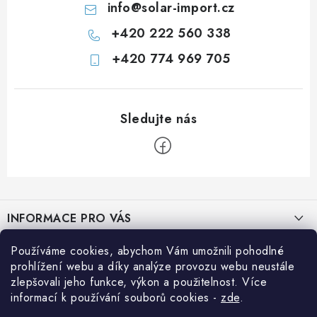
info
@
solar-import.cz
+420 222 560 338
+420 774 969 705
Z
á
INFORMACE PRO VÁS
p
a
Prodejna JESENICE
Používáme cookies, abychom Vám umožnili pohodlné
BLOG
t
prohlížení webu a díky analýze provozu webu neustále
Prodejna PRAHA
í
zlepšovali jeho funkce, výkon a použitelnost. Více
Efektivní využití solární energie na cestách
Přihlášení
informací k používání souborů cookies
-
zde
.
Prodejna BRNO
E-mail