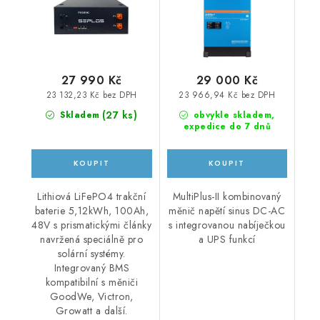
27 990 Kč
29 000 Kč
23 132,23 Kč bez DPH
23 966,94 Kč bez DPH
(
27 ks
)
Skladem
obvykle skladem,
expedice do 7 dnů
Lithiová LiFePO4 trakční
MultiPlus-II kombinovaný
baterie 5,12kWh, 100Ah,
měnič napětí sinus DC-AC
48V s prismatickými články
s integrovanou nabíječkou
navržená speciálně pro
a UPS funkcí
solární systémy.
Integrovaný BMS
kompatibilní s měniči
GoodWe, Victron,
Growatt a další.