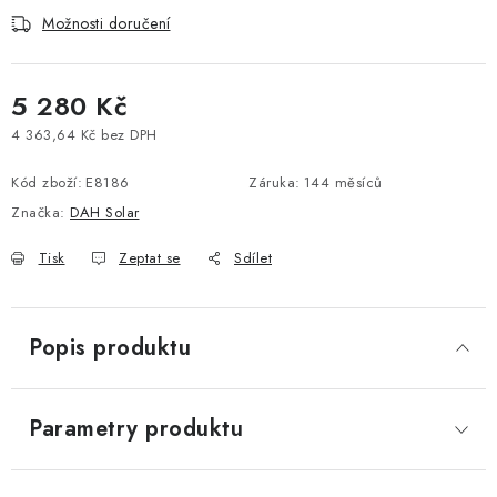
KABELY A KONEKTORY
Možnosti doručení
POWERBANKY
5 280 Kč
4 363,64 Kč bez DPH
PŘÍSLUŠENSTVÍ
Měrná cena:
Kód zboží:
E8186
Záruka
:
144 měsíců
MONTÁŽNÍ MATERIÁL
Značka:
DAH Solar
JAK VYBRAT SOLÁRNÍ SYSTÉM
Tisk
Zeptat se
Sdílet
KONTAKTY
Popis produktu
POŠTOVNÉ A DOPRAVA
Parametry produktu
OBCHODNÍ PODMÍNKY
GDPR