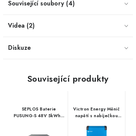
Související soubory (4)
Prodejna JESENICE
Prodejna PRAHA
Prodejna BRNO
Prodejna NEHVIZDY
Prodejna ÚSTÍ n. LABEM
KONTAKTY
Videa (2)
POŠTOVNÉ A DOPRAVA
OBCHODNÍ PODMÍNKY
GDPR
OVĚŘOVÁNÍ RECENZÍ
Diskuze
ZPĚTNÝ ODBĚR ELEKTROZAŘÍZENÍ, BATERIÍ A
AKUMULÁTORŮ
Související produkty
SEPLOS Baterie
Victron Energy Měnič
PUSUNG-S 48V 5kWh s
napětí s nabíječkou
BMS
MultiPlus-II
5000VA/70-50, 48V