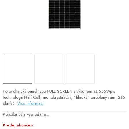
SOLÁRNÍ PANELY
OLOVĚNÉ A LITHIOVÉ BATERIE
BATERIOVÉ BOXY
NABÍJEČKY BATERIÍ
SOLÁRNÍ NABÍJEČKY
SOLÁRNÍ REGULÁTORY
MĚNIČE NAPĚTÍ
Fotovoltaický panel typu FULL SCREEN s výkonem až 555Wp s
technologií Half Cell, monokrystalický, "hladký" zaoblený rám, 216
článků
Více informací
OVLÁDÁNÍ A MONITORING
Položka byla vyprodána…
JIŠTĚNÍ DC
Prodej ukončen