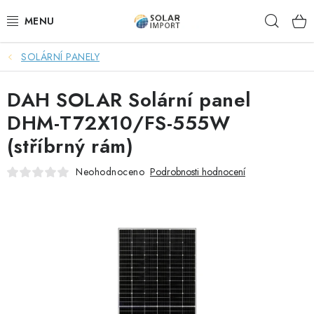
Přejít
Hleda
na
obsah
SOLÁRNÍ PANELY
OVĚŘOVÁNÍ RECENZÍ
DAH SOLAR Solární panel
DOPRAVA ZDARMA
DHM-T72X10/FS-555W
SOLÁRNÍ SESTAVY PRO CHATY
(stříbrný rám)
SOLÁRNÍ SESTAVY PRO KARAVANY
Neohodnoceno
Podrobnosti hodnocení
SOLÁRNÍ SESTAVY PRO OHŘEV VODY
ZÁLOŽNÍ ZDROJE PRO ČERPADLA
VÝHODNÉ SETY