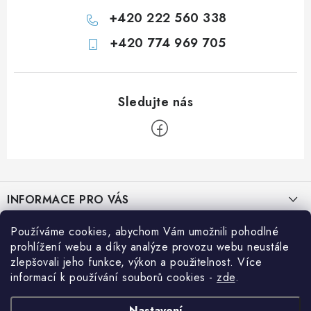
+420 222 560 338
+420 774 969 705
Z
á
INFORMACE PRO VÁS
p
a
Prodejna JESENICE
Používáme cookies, abychom Vám umožnili pohodlné
BLOG
t
prohlížení webu a díky analýze provozu webu neustále
Prodejna PRAHA
í
zlepšovali jeho funkce, výkon a použitelnost. Více
Efektivní využití solární energie na cestách
Přihlášení
informací k používání souborů cookies
-
zde
.
Prodejna BRNO
E-mail
Jak si vypočítat potřebný výkon solárního systému
Nákupní košík
Prodejna NEHVIZDY
Nastavení