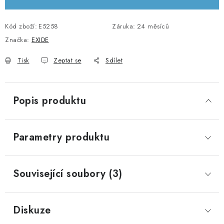
KABELY A KONEKTORY
Kód zboží:
E5258
Záruka
:
24 měsíců
POWERBANKY
Značka:
EXIDE
Tisk
Zeptat se
Sdílet
PŘÍSLUŠENSTVÍ
MONTÁŽNÍ MATERIÁL
Popis produktu
JAK VYBRAT SOLÁRNÍ SYSTÉM
Parametry produktu
KONTAKTY
POŠTOVNÉ A DOPRAVA
Související soubory (3)
OBCHODNÍ PODMÍNKY
Diskuze
GDPR