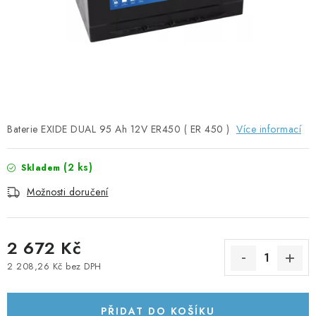
SOLÁRNÍ PANELY
OLOVĚNÉ A LITHIOVÉ BATERIE
BATERIOVÉ BOXY
NABÍJEČKY BATERIÍ
Baterie EXIDE DUAL 95 Ah 12V ER450 ( ER 450 )
Více informací
SOLÁRNÍ NABÍJEČKY
(
2 ks
)
Skladem
SOLÁRNÍ REGULÁTORY
Možnosti doručení
MĚNIČE NAPĚTÍ
2 672 Kč
OVLÁDÁNÍ A MONITORING
2 208,26 Kč bez DPH
Měrná cena:
JIŠTĚNÍ DC
PŘIDAT DO KOŠÍKU