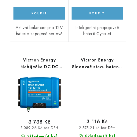
Aktivní balancér pro 12V
Inteligentní propojovač
baterie zapojené sériově
baterií Cyrix-ct
Victron Energy
Victron Energy
Nabíječka DC-DC
Sledovač stavu baterie
Orion-Tr Smart 12/12-
BMV-700
18A (220W), izolovaná
3 116 Kč
3 738 Kč
2 575,21 Kč bez DPH
3 089,26 Kč bez DPH
(
3 ks
)
(
4 ks
)
Skladem
Skladem