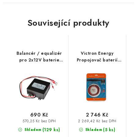
Prodejna JESENICE
Prodejna PRAHA
Prodejna BRNO
Související produkty
Prodejna NEHVIZDY
Prodejna ÚSTÍ n. LABEM
KONTAKTY
POŠTOVNÉ A DOPRAVA
OBCHODNÍ PODMÍNKY
GDPR
OVĚŘOVÁNÍ RECENZÍ
ZPĚTNÝ ODBĚR ELEKTROZAŘÍZENÍ, BATERIÍ A
Balancér / equalizér
Victron Energy
AKUMULÁTORŮ
pro 2x12V baterie
Propojovač baterií
HA01
Cyrix-ct 12-24V 120A
KIT
690 Kč
2 746 Kč
570,25 Kč bez DPH
2 269,42 Kč bez DPH
(
129 ks
)
(
5 ks
)
Skladem
Skladem