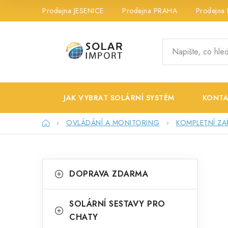
Přejít
Prodejna JESENICE
Prodejna PRAHA
Prodejna
na
obsah
JAK VYBRAT SOLÁRNÍ SYSTÉM
KONTA
Domů
OVLÁDÁNÍ A MONITORING
KOMPLETNÍ ZAŘ
P
K
Přeskočit
DOPRAVA ZDARMA
kategorie
a
o
t
s
SOLÁRNÍ SESTAVY PRO
e
CHATY
t