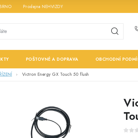
 BRNO
Prodejna NEHVIZDY
Prodejna ÚSTÍ n. LABEM
K
KTY
POŠTOVNÉ A DOPRAVA
OBCHODNÍ PODMÍ
ÍZENÍ
Victron Energy GX Touch 50 flush
Vi
To