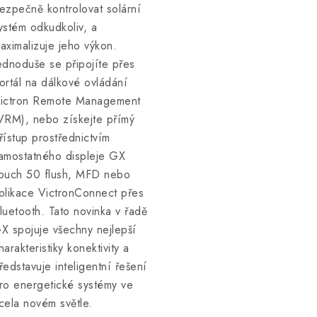
ezpečně kontrolovat solární
ystém odkudkoliv, a
aximalizuje jeho výkon.
ednoduše se připojíte přes
ortál na dálkové ovládání
ictron Remote Management
VRM), nebo získejte přímý
řístup prostřednictvím
amostatného displeje GX
ouch 50 flush, MFD nebo
plikace VictronConnect přes
luetooth. Tato novinka v řadě
X spojuje všechny nejlepší
harakteristiky konektivity a
ředstavuje inteligentní řešení
ro energetické systémy ve
cela novém světle.