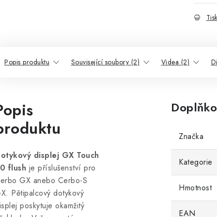
Tis
Popis produktu
Související soubory (2)
Videa (2)
D
Popis
Doplňko
produktu
Značka
otykový displej GX Touch
Kategorie
0 flush
je příslušenství pro
erbo GX anebo Cerbo-S
Hmotnost
X. Pětipalcový dotykový
isplej poskytuje okamžitý
EAN