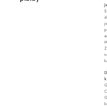
J
S
d
j
p
a
M
Z
n
k
D
k
G
C
G
k