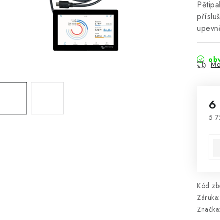
Pětipa
příslu
upevn
obv
Mo
6
5 7
Mě
Kód zbo
Záruka
:
Značka