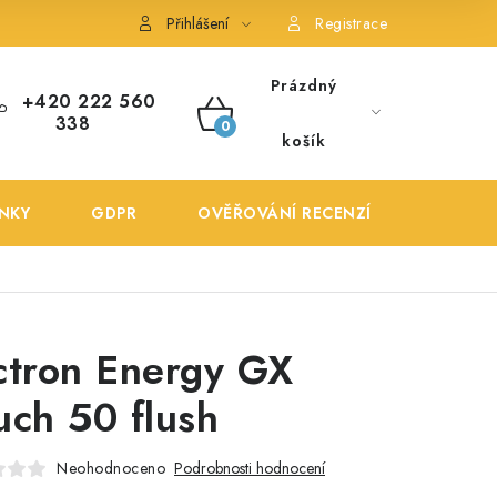
ONTAKTY
POŠTOVNÉ A DOPRAVA
OBCHODNÍ PODMÍNKY
Přihlášení
Registrace
Prázdný
+420 222 560
338
NÁKUPNÍ
košík
KOŠÍK
NKY
GDPR
OVĚŘOVÁNÍ RECENZÍ
DOPRA
ctron Energy GX
uch 50 flush
Neohodnoceno
Podrobnosti hodnocení