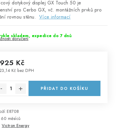
lcový dotykový displej GX Touch 50 je
šenství pro Cerbo GX, vč. montážních prvků pro
ění rovnou stěnu.
Více informací
ykle skladem, expedice do 7 dnů
žnosti doručení
 925 Kč
23,14 Kč bez DPH
rná cena:
PŘIDAT DO KOŠÍKU
ží:
E8708
60 měsíců
:
Victron Energy