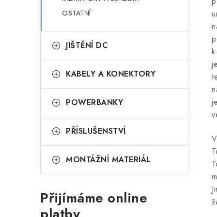
p
OSTATNÍ
u
n
p
JIŠTĚNÍ DC
k
j
KABELY A KONEKTORY
t
n
j
POWERBANKY
v
PŘÍSLUŠENSTVÍ
V
T
MONTÁŽNÍ MATERIÁL
T
m
J
Přijímáme online
ž
platby