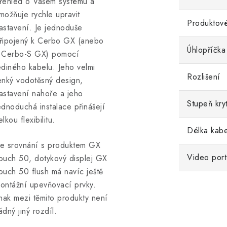
řehled o Vašem systému a
možňuje rychle upravit
Produktové
astavení. Je jednoduše
řipojený k Cerbo GX (anebo
Úhlopříčka
 Cerbo-S GX) pomocí
ediného kabelu. Jeho velmi
Rozlišení
enký vodotěsný design,
astavení nahoře a jeho
Stupeň kryt
ednoduchá instalace přinášejí
elkou flexibilitu.
Délka kabe
e srovnání s produktem GX
Video port
ouch 50, dotykový displej GX
ouch 50 flush má navíc ještě
ontážní upevňovací prvky.
inak mezi těmito produkty není
ádný jiný rozdíl.