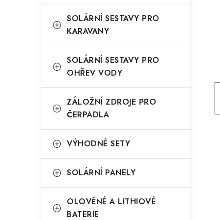
g
r
o
SOLÁRNÍ SESTAVY PRO
a
KARAVANY
r
n
i
SOLÁRNÍ SESTAVY PRO
e
n
OHŘEV VODY
í
ZÁLOŽNÍ ZDROJE PRO
p
ČERPADLA
a
n
VÝHODNÉ SETY
e
SOLÁRNÍ PANELY
l
OLOVĚNÉ A LITHIOVÉ
BATERIE