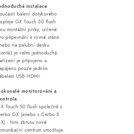
ednoduchá instalace
oučástí balení dotykového
ispleje GX Touch 50 flush
sou montážní prvky, určené
ro připevnění k rovné stěně
nebo na palubní desku.
ontáž je velmi jednoduchá.
ařízení je připojeno a
apájeno pouze jedním
abelem USB-HDMI.
okonalé monitorování a
ontrola
X Touch 50 flush společně s
erbo GX (anebo s Cerbo-S
X) - toto zbrusu nové
omunikační centrum umožňuje