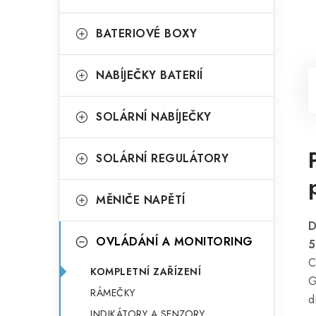
BATERIOVÉ BOXY
NABÍJEČKY BATERIÍ
SOLÁRNÍ NABÍJEČKY
SOLÁRNÍ REGULÁTORY
MĚNIČE NAPĚTÍ
D
OVLÁDÁNÍ A MONITORING
5
C
KOMPLETNÍ ZAŘÍZENÍ
G
RÁMEČKY
d
INDIKÁTORY A SENZORY