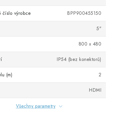
 číslo výrobce
BPP900455150
5"
800 x 480
í
IP54 (bez konektorů)
lu (m)
2
HDMI
Všechny parametry