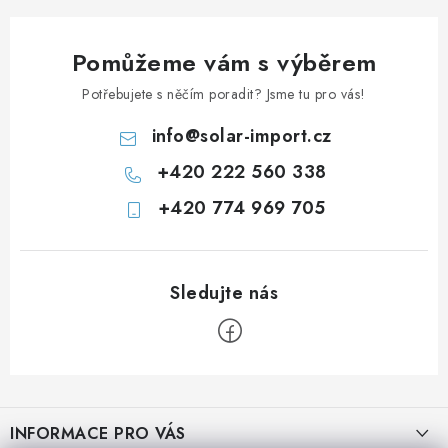
Prodejna JESENICE
Prodejna PRAHA
Prodejna BRNO
Pomůžeme vám s výběrem
Prodejna NEHVIZDY
Prodejna ÚSTÍ n. LABEM
KONTAKTY
Potřebujete s něčím poradit? Jsme tu pro vás!
POŠTOVNÉ A DOPRAVA
OBCHODNÍ PODMÍNKY
info
@
solar-import.cz
GDPR
OVĚŘOVÁNÍ RECENZÍ
+420 222 560 338
ZPĚTNÝ ODBĚR ELEKTROZAŘÍZENÍ, BATERIÍ A
AKUMULÁTORŮ
+420 774 969 705
Z
á
INFORMACE PRO VÁS
p