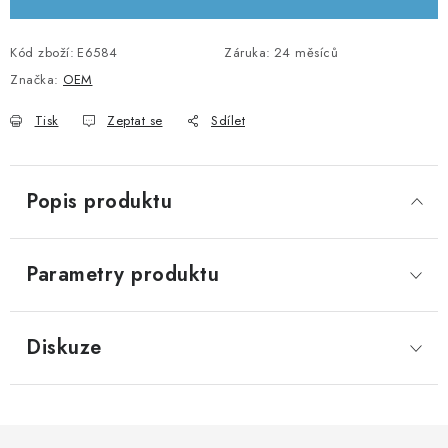
KABELY A KONEKTORY
Kód zboží:
E6584
Záruka
:
24 měsíců
POWERBANKY
Značka:
OEM
Tisk
Zeptat se
Sdílet
PŘÍSLUŠENSTVÍ
MONTÁŽNÍ MATERIÁL
Popis produktu
JAK VYBRAT SOLÁRNÍ SYSTÉM
Parametry produktu
KONTAKTY
POŠTOVNÉ A DOPRAVA
Diskuze
OBCHODNÍ PODMÍNKY
GDPR