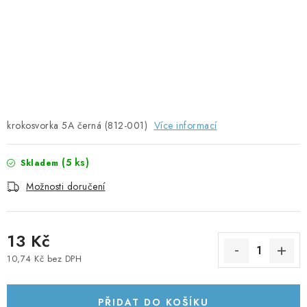
SOLÁRNÍ PANELY
OLOVĚNÉ A LITHIOVÉ BATERIE
BATERIOVÉ BOXY
NABÍJEČKY BATERIÍ
krokosvorka 5A černá (812-001)
Více informací
SOLÁRNÍ NABÍJEČKY
(
5 ks
)
Skladem
SOLÁRNÍ REGULÁTORY
Možnosti doručení
MĚNIČE NAPĚTÍ
13 Kč
OVLÁDÁNÍ A MONITORING
10,74 Kč bez DPH
Měrná cena:
JIŠTĚNÍ DC
PŘIDAT DO KOŠÍKU