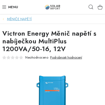
Přejít
Hleda
na
obsah
MĚNIČE NAPĚTÍ
OVĚŘOVÁNÍ RECENZÍ
Victron Energy Měnič napětí s
DOPRAVA ZDARMA
nabíječkou MultiPlus
SOLÁRNÍ SESTAVY PRO CHATY
1200VA/50-16, 12V
SOLÁRNÍ SESTAVY PRO KARAVANY
Neohodnoceno
Podrobnosti hodnocení
SOLÁRNÍ SESTAVY PRO OHŘEV VODY
ZÁLOŽNÍ ZDROJE PRO ČERPADLA
VÝHODNÉ SETY