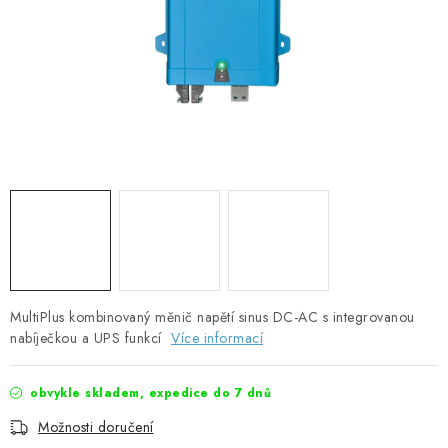
SOLÁRNÍ PANELY
OLOVĚNÉ A LITHIOVÉ BATERIE
BATERIOVÉ BOXY
NABÍJEČKY BATERIÍ
SOLÁRNÍ NABÍJEČKY
SOLÁRNÍ REGULÁTORY
MĚNIČE NAPĚTÍ
MultiPlus kombinovaný měnič napětí sinus DC-AC s integrovanou
nabíječkou a UPS funkcí
Více informací
OVLÁDÁNÍ A MONITORING
obvykle skladem, expedice do 7 dnů
JIŠTĚNÍ DC
Možnosti doručení