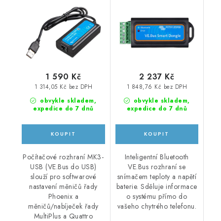
1 590 Kč
2 237 Kč
1 314,05 Kč bez DPH
1 848,76 Kč bez DPH
obvykle skladem,
obvykle skladem,
expedice do 7 dnů
expedice do 7 dnů
Počítačové rozhraní MK3-
Inteligentní Bluetooth
USB (VE.Bus do USB)
VE.Bus rozhraní se
slouží pro softwarové
snímačem teploty a napětí
nastavení měničů řady
baterie. Sděluje informace
Phoenix a
o systému přímo do
měničů/nabíječek řady
vašeho chytrého telefonu.
MultiPlus a Quattro