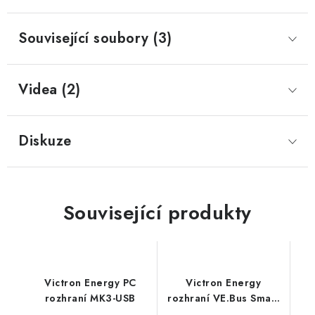
Prodejna JESENICE
Prodejna PRAHA
Prodejna BRNO
Související soubory (3)
Prodejna NEHVIZDY
Prodejna ÚSTÍ n. LABEM
KONTAKTY
POŠTOVNÉ A DOPRAVA
OBCHODNÍ PODMÍNKY
Videa (2)
GDPR
OVĚŘOVÁNÍ RECENZÍ
ZPĚTNÝ ODBĚR ELEKTROZAŘÍZENÍ, BATERIÍ A
AKUMULÁTORŮ
Diskuze
Související produkty
Victron Energy PC
Victron Energy
rozhraní MK3-USB
rozhraní VE.Bus Smart
dongle