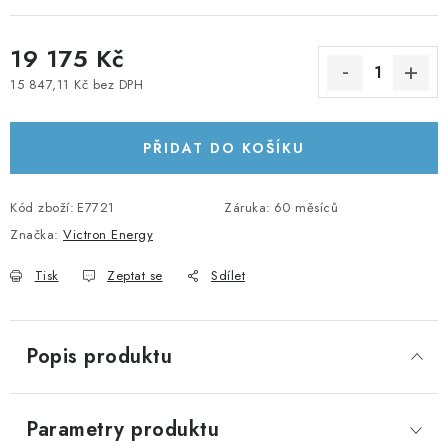
KABELY A KONEKTORY
19 175 Kč
POWERBANKY
15 847,11 Kč bez DPH
Měrná cena:
PŘÍSLUŠENSTVÍ
PŘIDAT DO KOŠÍKU
MONTÁŽNÍ MATERIÁL
Kód zboží:
E7721
Záruka
:
60 měsíců
JAK VYBRAT SOLÁRNÍ SYSTÉM
Značka:
Victron Energy
Tisk
Zeptat se
Sdílet
KONTAKTY
POŠTOVNÉ A DOPRAVA
Popis produktu
OBCHODNÍ PODMÍNKY
Parametry produktu
GDPR