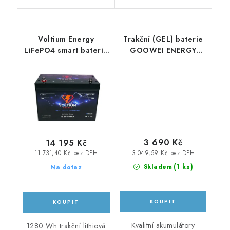
Voltium Energy
Trakční (GEL) baterie
LiFePO4 smart baterie
GOOWEI ENERGY
VE-SPBT-12100, 12.8V,
OTL85-12, 85Ah, 12V
100Ah
3 690 Kč
14 195 Kč
3 049,59 Kč bez DPH
11 731,40 Kč bez DPH
(
1 ks
)
Skladem
Na dotaz
Kvalitní akumulátory
1280 Wh trakční lithiová