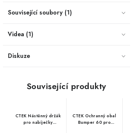
Související soubory (1)
Prodejna JESENICE
Prodejna PRAHA
Prodejna BRNO
Prodejna NEHVIZDY
Prodejna ÚSTÍ n. LABEM
KONTAKTY
POŠTOVNÉ A DOPRAVA
OBCHODNÍ PODMÍNKY
Videa (1)
GDPR
OVĚŘOVÁNÍ RECENZÍ
ZPĚTNÝ ODBĚR ELEKTROZAŘÍZENÍ, BATERIÍ A
Diskuze
AKUMULÁTORŮ
Související produkty
CTEK Nástěnný držák
CTEK Ochranný obal
pro nabíječky
Bumper 60 pro
MXS/CT5 3.8A až 5.0A
nabíječky MXS/CT5