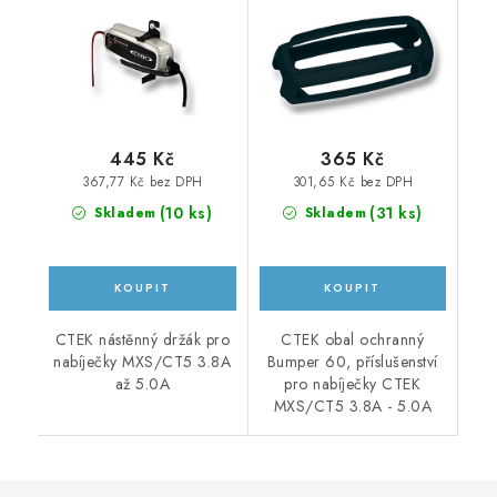
3.8A až 5.0A
445 Kč
365 Kč
367,77 Kč bez DPH
301,65 Kč bez DPH
(
10 ks
)
(
31 ks
)
Skladem
Skladem
CTEK nástěnný držák pro
CTEK obal ochranný
nabíječky MXS/CT5 3.8A
Bumper 60, příslušenství
až 5.0A
pro nabíječky CTEK
MXS/CT5 3.8A - 5.0A