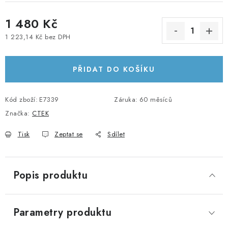
KABELY A KONEKTORY
1 480 Kč
1 223,14 Kč bez DPH
POWERBANKY
Měrná cena:
PŘÍSLUŠENSTVÍ
PŘIDAT DO KOŠÍKU
MONTÁŽNÍ MATERIÁL
Kód zboží:
E7339
Záruka
:
60 měsíců
Značka:
CTEK
JAK VYBRAT SOLÁRNÍ SYSTÉM
Tisk
Zeptat se
Sdílet
KONTAKTY
POŠTOVNÉ A DOPRAVA
Popis produktu
OBCHODNÍ PODMÍNKY
Parametry produktu
GDPR