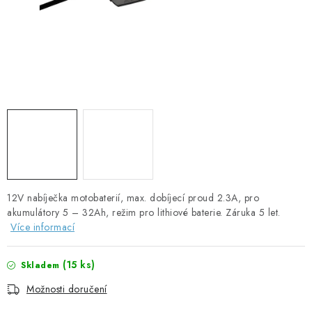
SOLÁRNÍ PANELY
OLOVĚNÉ A LITHIOVÉ BATERIE
BATERIOVÉ BOXY
NABÍJEČKY BATERIÍ
SOLÁRNÍ NABÍJEČKY
SOLÁRNÍ REGULÁTORY
12V nabíječka motobaterií, max. dobíjecí proud 2.3A, pro
akumulátory 5 – 32Ah, režim pro lithiové baterie. Záruka 5 let.
MĚNIČE NAPĚTÍ
Více informací
OVLÁDÁNÍ A MONITORING
(
15 ks
)
Skladem
Možnosti doručení
JIŠTĚNÍ DC