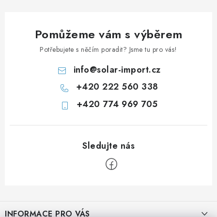
Pomůžeme vám s výběrem
Potřebujete s něčím poradit? Jsme tu pro vás!
info
@
solar-import.cz
+420 222 560 338
+420 774 969 705
Z
á
INFORMACE PRO VÁS