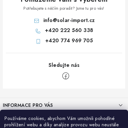
Potřebujete s něčím poradit? Jsme tu pro vás!
info
@
solar-import.cz
+420 222 560 338
+420 774 969 705
Z
á
INFORMACE PRO VÁS
p
a
Prodejna JESENICE
Používáme cookies, abychom Vám umožnili pohodlné
BLOG
t
prohlížení webu a díky analýze provozu webu neustále
Prodejna PRAHA