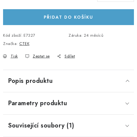
Měrná cena:
KABELY A KONEKTORY
PŘIDAT DO KOŠÍKU
POWERBANKY
Kód zboží:
E7327
Záruka
:
24 měsíců
PŘÍSLUŠENSTVÍ
Značka:
CTEK
MONTÁŽNÍ MATERIÁL
Tisk
Zeptat se
Sdílet
JAK VYBRAT SOLÁRNÍ SYSTÉM
Popis produktu
KONTAKTY
POŠTOVNÉ A DOPRAVA
Parametry produktu
OBCHODNÍ PODMÍNKY
Související soubory (1)
GDPR