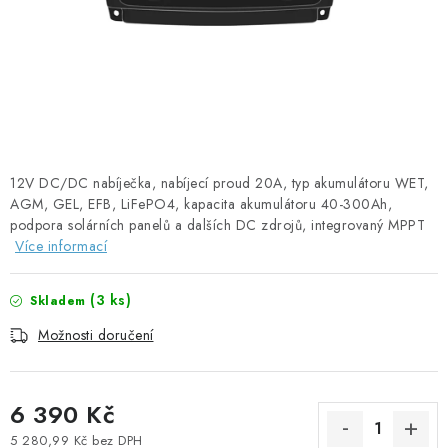
SOLÁRNÍ PANELY
OLOVĚNÉ A LITHIOVÉ BATERIE
BATERIOVÉ BOXY
NABÍJEČKY BATERIÍ
12V DC/DC nabíječka, nabíjecí proud 20A, typ akumulátoru WET,
AGM, GEL, EFB, LiFePO4, kapacita akumulátoru 40-300Ah,
SOLÁRNÍ NABÍJEČKY
podpora solárních panelů a dalších DC zdrojů, integrovaný MPPT
Více informací
SOLÁRNÍ REGULÁTORY
(
3 ks
)
Skladem
MĚNIČE NAPĚTÍ
Možnosti doručení
OVLÁDÁNÍ A MONITORING
6 390 Kč
JIŠTĚNÍ DC
5 280,99 Kč bez DPH