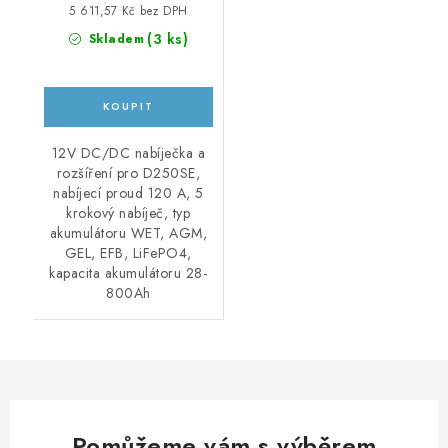
5 611,57 Kč bez DPH
(
3 ks
)
Skladem
12V DC/DC nabíječka a
rozšíření pro D250SE,
nabíjecí proud 120 A, 5
krokový nabíječ, typ
akumulátoru WET, AGM,
GEL, EFB, LiFePO4,
kapacita akumulátoru 28-
800Ah
Pomůžeme vám s výběrem