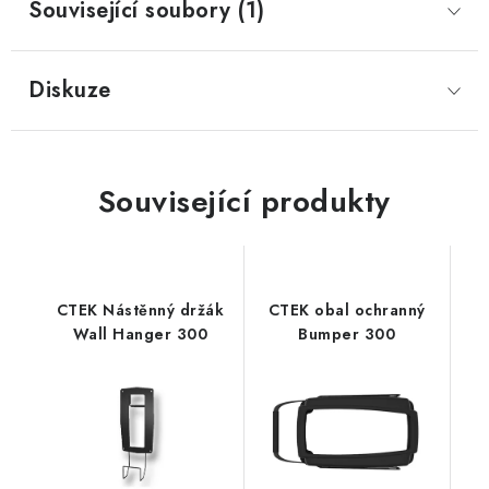
Související soubory (1)
Prodejna JESENICE
Prodejna PRAHA
Prodejna BRNO
Prodejna NEHVIZDY
Prodejna ÚSTÍ n. LABEM
KONTAKTY
Diskuze
POŠTOVNÉ A DOPRAVA
OBCHODNÍ PODMÍNKY
GDPR
OVĚŘOVÁNÍ RECENZÍ
ZPĚTNÝ ODBĚR ELEKTROZAŘÍZENÍ, BATERIÍ A
Související produkty
AKUMULÁTORŮ
CTEK Nástěnný držák
CTEK obal ochranný
Wall Hanger 300
Bumper 300