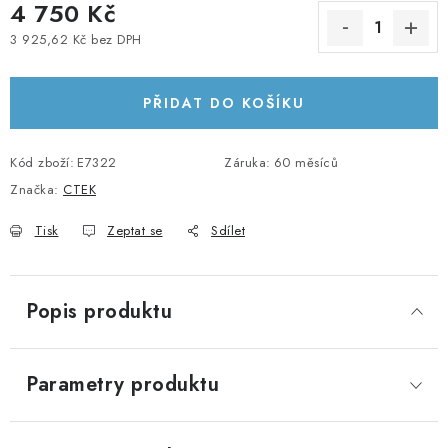
4 750 Kč
KABELY A KONEKTORY
3 925,62 Kč bez DPH
Měrná cena:
POWERBANKY
PŘIDAT DO KOŠÍKU
PŘÍSLUŠENSTVÍ
Kód zboží:
E7322
Záruka
:
60 měsíců
MONTÁŽNÍ MATERIÁL
Značka:
CTEK
JAK VYBRAT SOLÁRNÍ SYSTÉM
Tisk
Zeptat se
Sdílet
KONTAKTY
Popis produktu
POŠTOVNÉ A DOPRAVA
Parametry produktu
OBCHODNÍ PODMÍNKY
GDPR