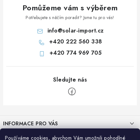
Pomůžeme vám s výběrem
Potřebujete s něčím poradit? Jsme tu pro vás!
info
@
solar-import.cz
+420 222 560 338
+420 774 969 705
Z
á
INFORMACE PRO VÁS
p
a
Prodejna JESENICE
Používáme cookies, abychom Vám umožnili pohodlné
BLOG