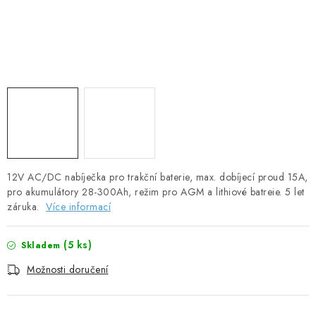
SOLÁRNÍ PANELY
OLOVĚNÉ A LITHIOVÉ BATERIE
BATERIOVÉ BOXY
NABÍJEČKY BATERIÍ
SOLÁRNÍ NABÍJEČKY
12V AC/DC nabíječka pro trakční baterie, max. dobíjecí proud 15A,
SOLÁRNÍ REGULÁTORY
pro akumulátory 28-300Ah, režim pro AGM a lithiové batreie. 5 let
záruka.
Více informací
MĚNIČE NAPĚTÍ
(
5 ks
)
Skladem
OVLÁDÁNÍ A MONITORING
Možnosti doručení
JIŠTĚNÍ DC