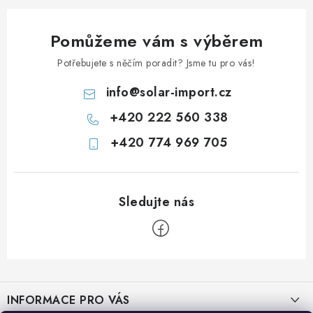
Pomůžeme vám s výběrem
Potřebujete s něčím poradit? Jsme tu pro vás!
info
@
solar-import.cz
+420 222 560 338
+420 774 969 705
Z
á
INFORMACE PRO VÁS
p