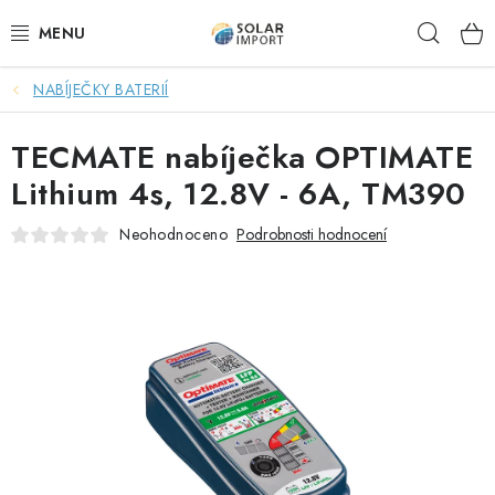
Přejít
Hleda
na
obsah
NABÍJEČKY BATERIÍ
OVĚŘOVÁNÍ RECENZÍ
TECMATE nabíječka OPTIMATE
DOPRAVA ZDARMA
Lithium 4s, 12.8V - 6A, TM390
SOLÁRNÍ SESTAVY PRO CHATY
Neohodnoceno
Podrobnosti hodnocení
SOLÁRNÍ SESTAVY PRO KARAVANY
SOLÁRNÍ SESTAVY PRO OHŘEV VODY
ZÁLOŽNÍ ZDROJE PRO ČERPADLA
VÝHODNÉ SETY