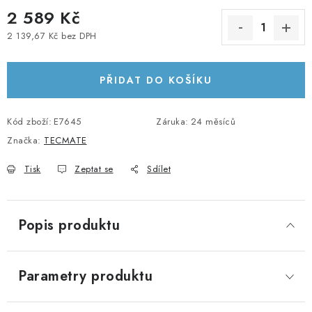
2 589 Kč
KABELY A KONEKTORY
2 139,67 Kč bez DPH
Měrná cena:
POWERBANKY
PŘIDAT DO KOŠÍKU
PŘÍSLUŠENSTVÍ
Kód zboží:
E7645
Záruka
:
24 měsíců
MONTÁŽNÍ MATERIÁL
Značka:
TECMATE
JAK VYBRAT SOLÁRNÍ SYSTÉM
Tisk
Zeptat se
Sdílet
KONTAKTY
Popis produktu
POŠTOVNÉ A DOPRAVA
OBCHODNÍ PODMÍNKY
Parametry produktu
GDPR