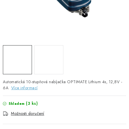
SOLÁRNÍ PANELY
OLOVĚNÉ A LITHIOVÉ BATERIE
BATERIOVÉ BOXY
NABÍJEČKY BATERIÍ
SOLÁRNÍ NABÍJEČKY
SOLÁRNÍ REGULÁTORY
Automatická 10-stupňová nabíječka OPTIMATE Lithium 4s, 12,8V -
6A
Více informací
MĚNIČE NAPĚTÍ
(
3 ks
)
Skladem
OVLÁDÁNÍ A MONITORING
Možnosti doručení
JIŠTĚNÍ DC