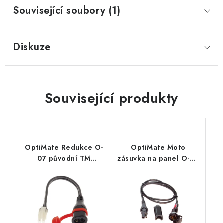
Související soubory (1)
Prodejna JESENICE
Prodejna PRAHA
Prodejna BRNO
Prodejna NEHVIZDY
Prodejna ÚSTÍ n. LABEM
KONTAKTY
Diskuze
POŠTOVNÉ A DOPRAVA
OBCHODNÍ PODMÍNKY
GDPR
OVĚŘOVÁNÍ RECENZÍ
ZPĚTNÝ ODBĚR ELEKTROZAŘÍZENÍ, BATERIÍ A
Související produkty
AKUMULÁTORŮ
OptiMate Redukce O-
OptiMate Moto
07 původní TM
zásuvka na panel O-08
konektor vs. nový
voděodolná 0,5m
konektor SAE