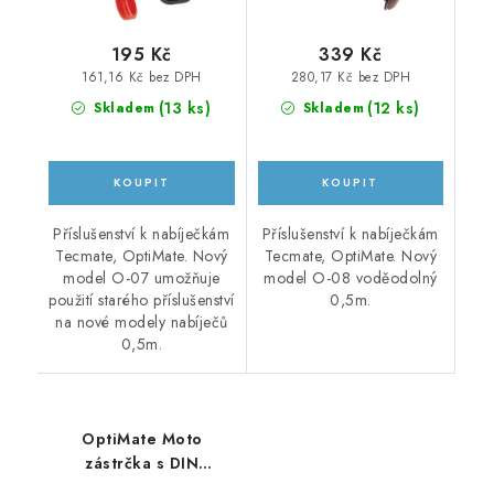
195 Kč
339 Kč
161,16 Kč bez DPH
280,17 Kč bez DPH
(
13 ks
)
(
12 ks
)
Skladem
Skladem
Příslušenství k nabíječkám
Příslušenství k nabíječkám
Tecmate, OptiMate. Nový
Tecmate, OptiMate. Nový
model O-07 umožňuje
model O-08 voděodolný
použití starého příslušenství
0,5m.
na nové modely nabíječů
0,5m.
OptiMate Moto
zástrčka s DIN
konektorem O-09 1,2m