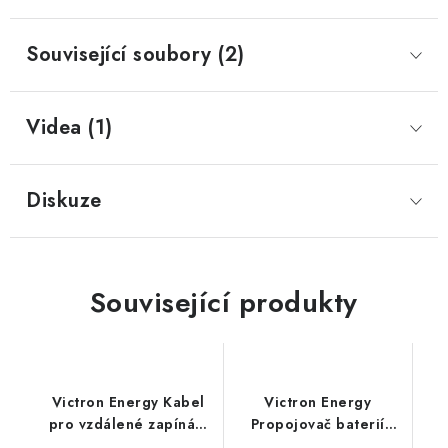
Prodejna JESENICE
Prodejna PRAHA
Prodejna BRNO
Související soubory (2)
Prodejna NEHVIZDY
Prodejna ÚSTÍ n. LABEM
KONTAKTY
POŠTOVNÉ A DOPRAVA
OBCHODNÍ PODMÍNKY
Videa (1)
GDPR
OVĚŘOVÁNÍ RECENZÍ
ZPĚTNÝ ODBĚR ELEKTROZAŘÍZENÍ, BATERIÍ A
AKUMULÁTORŮ
Diskuze
Související produkty
Victron Energy Kabel
Victron Energy
pro vzdálené zapínání
Propojovač baterií
DC-DC nabíječek
Cyrix-ct 12-24V 120A