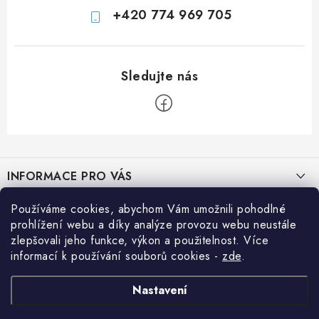
+420 774 969 705
Z
á
INFORMACE PRO VÁS
p
a
Prodejna JESENICE
Používáme cookies, abychom Vám umožnili pohodlné
BLOG
t
prohlížení webu a díky analýze provozu webu neustále
Prodejna PRAHA
í
zlepšovali jeho funkce, výkon a použitelnost. Více
Efektivní využití solární energie na cestách
Přihlášení
informací k používání souborů cookies
-
zde
.
Prodejna BRNO
E-mail
Jak si vypočítat potřebný výkon solárního systému
Nákupní košík
Prodejna NEHVIZDY
Nastavení
Jak snížit spotřebu energie v obytném voze nebo přestavbě
Prodejna ÚSTÍ n. LABEM