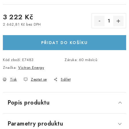
KABELY A KONEKTORY
3 222 Kč
POWERBANKY
2 662,81 Kč bez DPH
Měrná cena:
PŘÍSLUŠENSTVÍ
PŘIDAT DO KOŠÍKU
MONTÁŽNÍ MATERIÁL
Kód zboží:
E7483
Záruka
:
60 měsíců
JAK VYBRAT SOLÁRNÍ SYSTÉM
Značka:
Victron Energy
Tisk
Zeptat se
Sdílet
KONTAKTY
POŠTOVNÉ A DOPRAVA
Popis produktu
OBCHODNÍ PODMÍNKY
Parametry produktu
GDPR