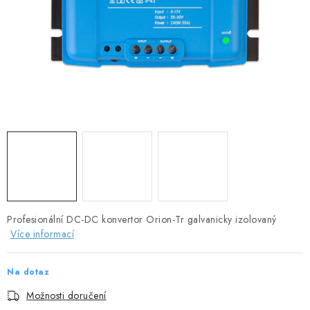
SOLÁRNÍ PANELY
OLOVĚNÉ A LITHIOVÉ BATERIE
BATERIOVÉ BOXY
NABÍJEČKY BATERIÍ
SOLÁRNÍ NABÍJEČKY
SOLÁRNÍ REGULÁTORY
MĚNIČE NAPĚTÍ
Profesionální DC-DC konvertor Orion-Tr galvanicky izolovaný
Více informací
OVLÁDÁNÍ A MONITORING
Na dotaz
JIŠTĚNÍ DC
Možnosti doručení