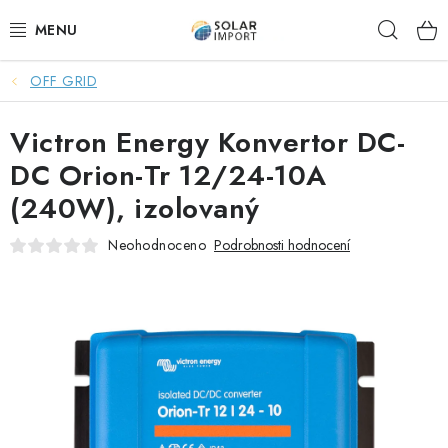
Přejít
Hleda
na
obsah
OFF GRID
OVĚŘOVÁNÍ RECENZÍ
Victron Energy Konvertor DC-
DOPRAVA ZDARMA
DC Orion-Tr 12/24-10A
SOLÁRNÍ SESTAVY PRO CHATY
(240W), izolovaný
SOLÁRNÍ SESTAVY PRO KARAVANY
Neohodnoceno
Podrobnosti hodnocení
SOLÁRNÍ SESTAVY PRO OHŘEV VODY
ZÁLOŽNÍ ZDROJE PRO ČERPADLA
VÝHODNÉ SETY