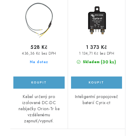
Orion-Tr
528 Kč
1 373 Kč
436,36 Kč bez DPH
1 134,71 Kč bez DPH
(
30 ks
)
Na dotaz
Skladem
Kabel určený pro
Inteligentní propojovač
izolované DC-DC
baterií Cyrix-ct
nabíječky Orion-Tr ke
vzdálenému
zapnutí/vypnutí.