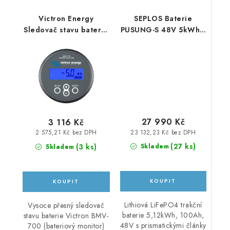
Victron Energy
SEPLOS Baterie
Sledovač stavu baterie
PUSUNG-S 48V 5kWh s
BMV-700
BMS
27 990 Kč
3 116 Kč
23 132,23 Kč bez DPH
2 575,21 Kč bez DPH
(
27 ks
)
(
3 ks
)
Skladem
Skladem
Lithiová LiFePO4 trakční
Vysoce přesný sledovač
baterie 5,12kWh, 100Ah,
stavu baterie Victron BMV-
48V s prismatickými články
700 (bateriový monitor)