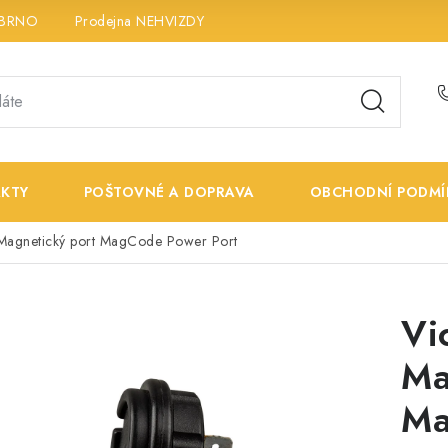
 BRNO
Prodejna NEHVIZDY
Prodejna ÚSTÍ n. LABEM
K
KTY
POŠTOVNÉ A DOPRAVA
OBCHODNÍ PODMÍ
 Magnetický port MagCode Power Port
Vi
Ma
Ma