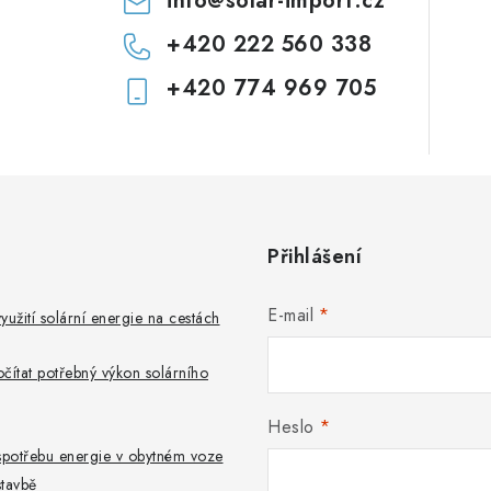
info
@
solar-import.cz
+420 222 560 338
+420 774 969 705
Přihlášení
E-mail
využití solární energie na cestách
počítat potřebný výkon solárního
Heslo
t spotřebu energie v obytném voze
tavbě