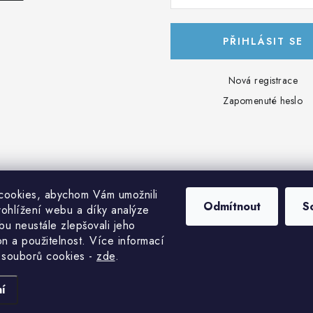
PŘIHLÁSIT SE
Nová registrace
Zapomenuté heslo
cookies, abychom Vám umožnili
Odmítnout
S
ohlížení webu a díky analýze
u neustále zlepšovali jeho
on a použitelnost. Více informací
 souborů cookies
-
zde
.
pyright 2026
Solar-Import.cz
. Všechna práva vyhrazena.
Upravit nastavení coo
Vytvořil Shoptet
í