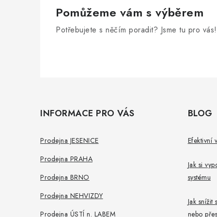
Pomůžeme vám s výběrem
Potřebujete s něčím poradit? Jsme tu pro vás!
Z
á
INFORMACE PRO VÁS
BLOG
p
a
Prodejna JESENICE
Efektivní 
t
Prodejna PRAHA
Jak si vy
í
Prodejna BRNO
systému
Prodejna NEHVIZDY
Jak sníži
Prodejna ÚSTÍ n. LABEM
nebo přes