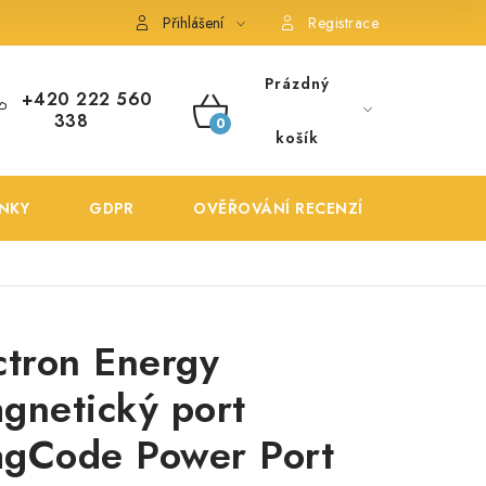
ONTAKTY
POŠTOVNÉ A DOPRAVA
OBCHODNÍ PODMÍNKY
Přihlášení
Registrace
Prázdný
+420 222 560
338
NÁKUPNÍ
košík
KOŠÍK
NKY
GDPR
OVĚŘOVÁNÍ RECENZÍ
DOPRA
ctron Energy
gnetický port
gCode Power Port