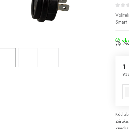
Volite
Smart
obv
Mo
1
93
Mě
Kód zbo
Záruka
:
Značka