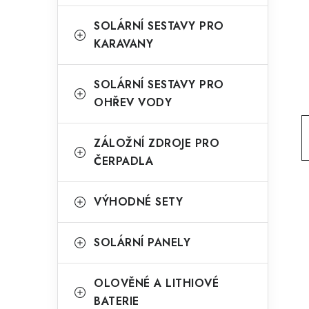
g
r
o
SOLÁRNÍ SESTAVY PRO
a
KARAVANY
r
n
i
SOLÁRNÍ SESTAVY PRO
e
n
OHŘEV VODY
í
ZÁLOŽNÍ ZDROJE PRO
p
ČERPADLA
a
n
VÝHODNÉ SETY
e
SOLÁRNÍ PANELY
l
OLOVĚNÉ A LITHIOVÉ
BATERIE