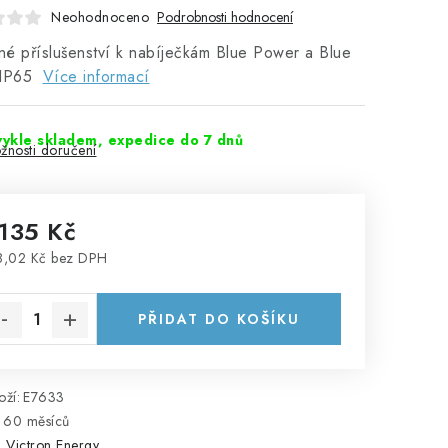
Neohodnoceno
Podrobnosti hodnocení
lné příslušenství k nabíječkám Blue Power a Blue
 IP65
Více informací
ykle skladem, expedice do 7 dnů
žnosti doručení
 135 Kč
8,02 Kč bez DPH
rná cena:
PŘIDAT DO KOŠÍKU
ží:
E7633
60 měsíců
:
Victron Energy