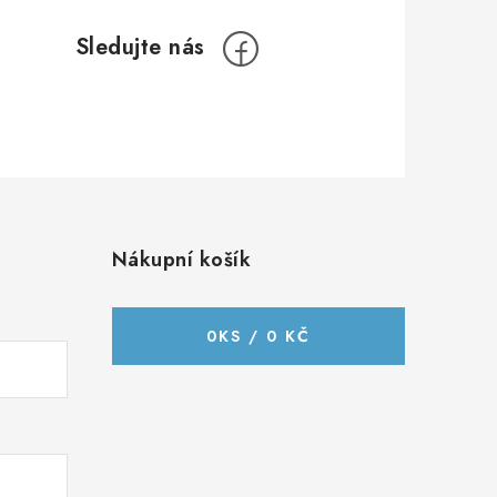
Nákupní košík
0
KS /
0 KČ