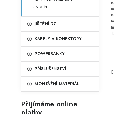
n
OSTATNÍ
m
n
m
JIŠTĚNÍ DC
m
1
KABELY A KONEKTORY
POWERBANKY
PŘÍSLUŠENSTVÍ
B
MONTÁŽNÍ MATERIÁL
Přijímáme online
platby