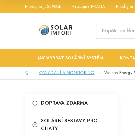
Přejít
Prodejna JESENICE
Prodejna PRAHA
Prodejna
na
obsah
JAK VYBRAT SOLÁRNÍ SYSTÉM
KONTA
Domů
OVLÁDÁNÍ A MONITORING
Victron Energy
P
K
Přeskočit
DOPRAVA ZDARMA
kategorie
a
o
t
s
SOLÁRNÍ SESTAVY PRO
e
CHATY
t