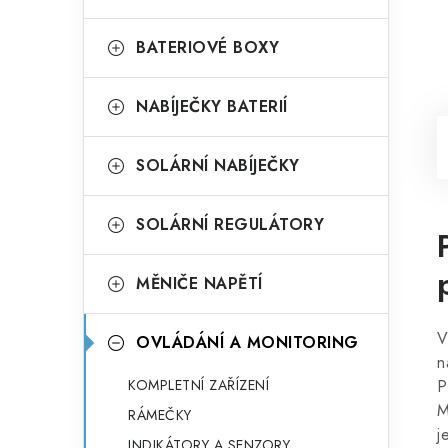
BATERIOVÉ BOXY
NABÍJEČKY BATERIÍ
SOLÁRNÍ NABÍJEČKY
SOLÁRNÍ REGULÁTORY
MĚNIČE NAPĚTÍ
V
OVLÁDÁNÍ A MONITORING
n
KOMPLETNÍ ZAŘÍZENÍ
P
M
RÁMEČKY
j
INDIKÁTORY A SENZORY