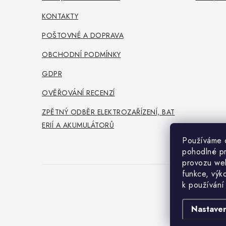
KONTAKTY
POŠTOVNÉ A DOPRAVA
OBCHODNÍ PODMÍNKY
GDPR
OVĚŘOVÁNÍ RECENZÍ
ZPĚTNÝ ODBĚR ELEKTROZAŘÍZENÍ, BAT
ERIÍ A AKUMULÁTORŮ
Používáme 
pohodlné pr
provozu web
funkce, výk
k používání
Co
Nastaven