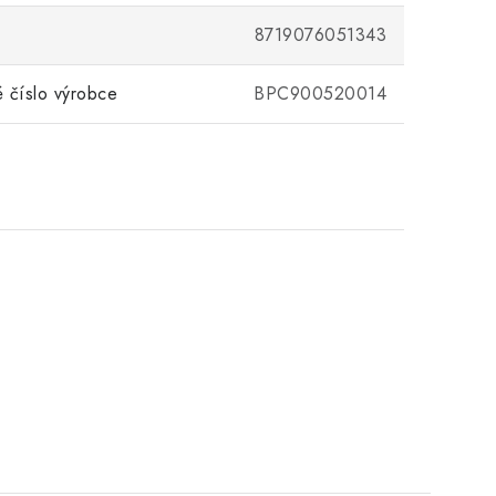
8719076051343
 číslo výrobce
BPC900520014