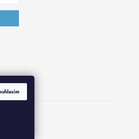
ouhlasím
kies