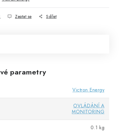
k
Zeptat se
Sdílet
vé parametry
Victron Energy
OVLÁDÁNÍ A
MONITORING
0.1 kg