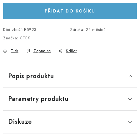
KABELY A KONEKTORY
PŘIDAT DO KOŠÍKU
POWERBANKY
Kód zboží:
E5923
Záruka
:
24 měsíců
Značka:
CTEK
PŘÍSLUŠENSTVÍ
Tisk
Zeptat se
Sdílet
MONTÁŽNÍ MATERIÁL
JAK VYBRAT SOLÁRNÍ SYSTÉM
Popis produktu
KONTAKTY
Parametry produktu
POŠTOVNÉ A DOPRAVA
OBCHODNÍ PODMÍNKY
Diskuze
GDPR