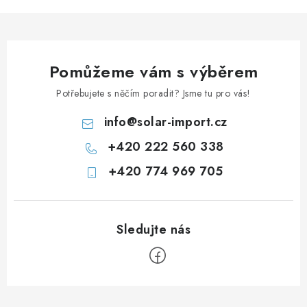
Prodejna JESENICE
Prodejna PRAHA
Prodejna BRNO
Prodejna NEHVIZDY
Prodejna ÚSTÍ n. LABEM
KONTAKTY
Pomůžeme vám s výběrem
POŠTOVNÉ A DOPRAVA
OBCHODNÍ PODMÍNKY
Potřebujete s něčím poradit? Jsme tu pro vás!
GDPR
OVĚŘOVÁNÍ RECENZÍ
ZPĚTNÝ ODBĚR ELEKTROZAŘÍZENÍ, BATERIÍ A
info
@
solar-import.cz
AKUMULÁTORŮ
+420 222 560 338
+420 774 969 705
Z