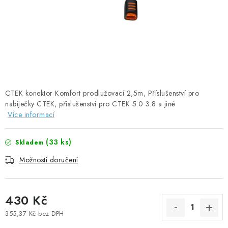
SOLÁRNÍ PANELY
OLOVĚNÉ A LITHIOVÉ BATERIE
BATERIOVÉ BOXY
NABÍJEČKY BATERIÍ
CTEK konektor Komfort prodlužovací 2,5m, Příslušenství pro
nabíječky CTEK, příslušenství pro CTEK 5.0 3.8 a jiné
SOLÁRNÍ NABÍJEČKY
Více informací
SOLÁRNÍ REGULÁTORY
(
33 ks
)
Skladem
MĚNIČE NAPĚTÍ
Možnosti doručení
OVLÁDÁNÍ A MONITORING
430 Kč
JIŠTĚNÍ DC
355,37 Kč bez DPH
Měrná cena: