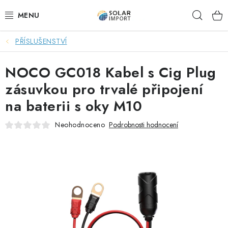
Přejít
Hleda
na
obsah
PŘÍSLUŠENSTVÍ
OVĚŘOVÁNÍ RECENZÍ
NOCO GC018 Kabel s Cig Plug
DOPRAVA ZDARMA
zásuvkou pro trvalé připojení
SOLÁRNÍ SESTAVY PRO CHATY
na baterii s oky M10
SOLÁRNÍ SESTAVY PRO KARAVANY
Neohodnoceno
Podrobnosti hodnocení
SOLÁRNÍ SESTAVY PRO OHŘEV VODY
ZÁLOŽNÍ ZDROJE PRO ČERPADLA
VÝHODNÉ SETY