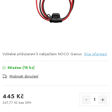
SOLÁRNÍ PANELY
OLOVĚNÉ A LITHIOVÉ BATERIE
BATERIOVÉ BOXY
NABÍJEČKY BATERIÍ
SOLÁRNÍ NABÍJEČKY
Volitelné příslušenství k nabíječkám NOCO Genius
Více informací
SOLÁRNÍ REGULÁTORY
(
16 ks
)
Skladem
Možnosti doručení
MĚNIČE NAPĚTÍ
OVLÁDÁNÍ A MONITORING
445 Kč
367,77 Kč bez DPH
JIŠTĚNÍ DC
Měrná cena: