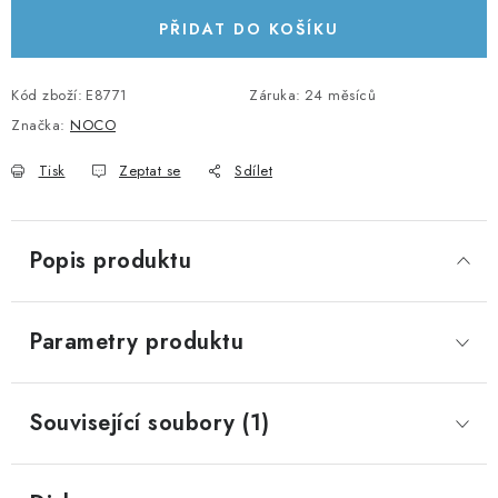
KABELY A KONEKTORY
PŘIDAT DO KOŠÍKU
POWERBANKY
Kód zboží:
E8771
Záruka
:
24 měsíců
Značka:
NOCO
PŘÍSLUŠENSTVÍ
Tisk
Zeptat se
Sdílet
MONTÁŽNÍ MATERIÁL
JAK VYBRAT SOLÁRNÍ SYSTÉM
Popis produktu
KONTAKTY
Parametry produktu
POŠTOVNÉ A DOPRAVA
Související soubory (1)
OBCHODNÍ PODMÍNKY
GDPR