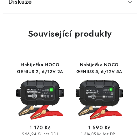
Diskuze
Prodejna JESENICE
Prodejna PRAHA
Prodejna BRNO
Prodejna NEHVIZDY
Prodejna ÚSTÍ n. LABEM
KONTAKTY
Související produkty
POŠTOVNÉ A DOPRAVA
OBCHODNÍ PODMÍNKY
GDPR
OVĚŘOVÁNÍ RECENZÍ
ZPĚTNÝ ODBĚR ELEKTROZAŘÍZENÍ, BATERIÍ A
AKUMULÁTORŮ
Nabíječka NOCO
Nabíječka NOCO
GENIUS 2, 6/12V 2A
GENIUS 5, 6/12V 5A
1 170 Kč
1 590 Kč
966,94 Kč bez DPH
1 314,05 Kč bez DPH