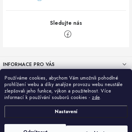
Z
á
INFORMACE PRO VÁS
p
a
Prodejna JESENICE
Používáme cookies, abychom Vám umožnili pohodlné
BLOG
t
prohlížení webu a díky analýze provozu webu neustále
Prodejna PRAHA
í
zlepšovali jeho funkce, výkon a použitelnost. Více
Efektivní využití solární energie na cestách
Přihlášení
informací k používání souborů cookies
-
zde
.
Prodejna BRNO
E-mail
Jak si vypočítat potřebný výkon solárního systému
Nákupní košík
Prodejna NEHVIZDY
Nastavení
Jak snížit spotřebu energie v obytném voze nebo přestavbě
Prodejna ÚSTÍ n. LABEM
0
KS /
0 KČ
Copyright 2026
Solar-Import.cz
. Všechna práva vyhrazena.
Upravit nastavení
KONTAKTY