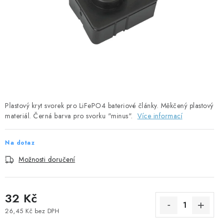
SOLÁRNÍ PANELY
OLOVĚNÉ A LITHIOVÉ BATERIE
BATERIOVÉ BOXY
NABÍJEČKY BATERIÍ
SOLÁRNÍ NABÍJEČKY
Plastový kryt svorek pro LiFePO4 bateriové články. Měkčený plastový
materiál. Černá barva pro svorku "minus".
Více informací
SOLÁRNÍ REGULÁTORY
Na dotaz
MĚNIČE NAPĚTÍ
Možnosti doručení
OVLÁDÁNÍ A MONITORING
32 Kč
JIŠTĚNÍ DC
26,45 Kč bez DPH