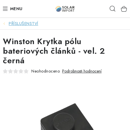
Přejít
Hleda
na
obsah
PŘÍSLUŠENSTVÍ
OVĚŘOVÁNÍ RECENZÍ
Winston Krytka pólu
DOPRAVA ZDARMA
bateriových článků - vel. 2
SOLÁRNÍ SESTAVY PRO CHATY
černá
SOLÁRNÍ SESTAVY PRO KARAVANY
Neohodnoceno
Podrobnosti hodnocení
SOLÁRNÍ SESTAVY PRO OHŘEV VODY
ZÁLOŽNÍ ZDROJE PRO ČERPADLA
VÝHODNÉ SETY