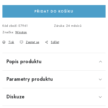
Měrná cena:
KABELY A KONEKTORY
PŘIDAT DO KOŠÍKU
POWERBANKY
Kód zboží:
E7961
Záruka
:
24 měsíců
PŘÍSLUŠENSTVÍ
Značka:
Winston
Tisk
Zeptat se
Sdílet
MONTÁŽNÍ MATERIÁL
JAK VYBRAT SOLÁRNÍ SYSTÉM
Popis produktu
KONTAKTY
Parametry produktu
POŠTOVNÉ A DOPRAVA
OBCHODNÍ PODMÍNKY
Diskuze
GDPR