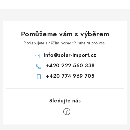
Prodejna JESENICE
Prodejna PRAHA
Prodejna BRNO
Prodejna NEHVIZDY
Prodejna ÚSTÍ n. LABEM
KONTAKTY
POŠTOVNÉ A DOPRAVA
OBCHODNÍ PODMÍNKY
Pomůžeme vám s výběrem
GDPR
OVĚŘOVÁNÍ RECENZÍ
Potřebujete s něčím poradit? Jsme tu pro vás!
ZPĚTNÝ ODBĚR ELEKTROZAŘÍZENÍ, BATERIÍ A
AKUMULÁTORŮ
info
@
solar-import.cz
+420 222 560 338
+420 774 969 705
Z