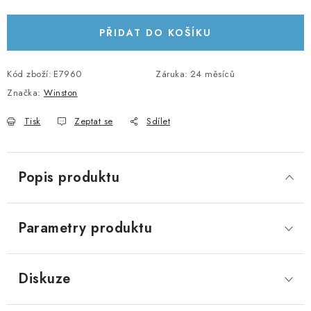
Měrná cena:
KABELY A KONEKTORY
PŘIDAT DO KOŠÍKU
POWERBANKY
Kód zboží:
E7960
Záruka
:
24 měsíců
PŘÍSLUŠENSTVÍ
Značka:
Winston
Tisk
Zeptat se
Sdílet
MONTÁŽNÍ MATERIÁL
JAK VYBRAT SOLÁRNÍ SYSTÉM
Popis produktu
KONTAKTY
Parametry produktu
POŠTOVNÉ A DOPRAVA
OBCHODNÍ PODMÍNKY
Diskuze
GDPR