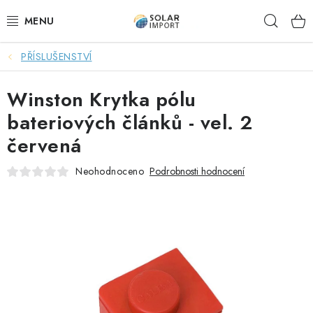
Přejít
Hleda
na
obsah
PŘÍSLUŠENSTVÍ
OVĚŘOVÁNÍ RECENZÍ
Winston Krytka pólu
DOPRAVA ZDARMA
bateriových článků - vel. 2
SOLÁRNÍ SESTAVY PRO CHATY
červená
SOLÁRNÍ SESTAVY PRO KARAVANY
Neohodnoceno
Podrobnosti hodnocení
SOLÁRNÍ SESTAVY PRO OHŘEV VODY
ZÁLOŽNÍ ZDROJE PRO ČERPADLA
VÝHODNÉ SETY