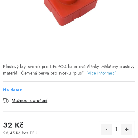
SOLÁRNÍ PANELY
OLOVĚNÉ A LITHIOVÉ BATERIE
BATERIOVÉ BOXY
NABÍJEČKY BATERIÍ
SOLÁRNÍ NABÍJEČKY
Plastový kryt svorek pro LiFePO4 bateriové články. Měkčený plastový
materiál. Červená barva pro svorku "plus".
Více informací
SOLÁRNÍ REGULÁTORY
Na dotaz
MĚNIČE NAPĚTÍ
Možnosti doručení
OVLÁDÁNÍ A MONITORING
32 Kč
JIŠTĚNÍ DC
26,45 Kč bez DPH