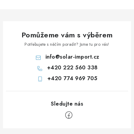
Prodejna JESENICE
Prodejna PRAHA
Prodejna BRNO
Prodejna NEHVIZDY
Prodejna ÚSTÍ n. LABEM
KONTAKTY
POŠTOVNÉ A DOPRAVA
OBCHODNÍ PODMÍNKY
Pomůžeme vám s výběrem
GDPR
OVĚŘOVÁNÍ RECENZÍ
Potřebujete s něčím poradit? Jsme tu pro vás!
ZPĚTNÝ ODBĚR ELEKTROZAŘÍZENÍ, BATERIÍ A
AKUMULÁTORŮ
info
@
solar-import.cz
+420 222 560 338
+420 774 969 705
Z