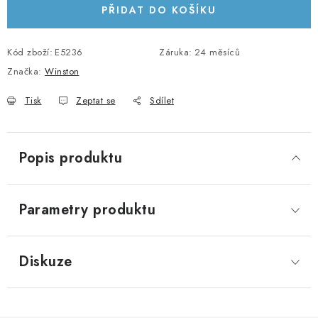
PŘIDAT DO KOŠÍKU
KABELY A KONEKTORY
POWERBANKY
Kód zboží:
E5236
Záruka
:
24 měsíců
Značka:
Winston
PŘÍSLUŠENSTVÍ
Tisk
Zeptat se
Sdílet
MONTÁŽNÍ MATERIÁL
Popis produktu
JAK VYBRAT SOLÁRNÍ SYSTÉM
KONTAKTY
Parametry produktu
POŠTOVNÉ A DOPRAVA
Diskuze
OBCHODNÍ PODMÍNKY
GDPR