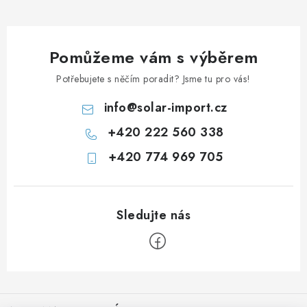
Prodejna JESENICE
Prodejna PRAHA
Prodejna BRNO
Pomůžeme vám s výběrem
Prodejna NEHVIZDY
Prodejna ÚSTÍ n. LABEM
KONTAKTY
POŠTOVNÉ A DOPRAVA
OBCHODNÍ PODMÍNKY
Potřebujete s něčím poradit? Jsme tu pro vás!
GDPR
OVĚŘOVÁNÍ RECENZÍ
info
@
solar-import.cz
ZPĚTNÝ ODBĚR ELEKTROZAŘÍZENÍ, BATERIÍ A
AKUMULÁTORŮ
+420 222 560 338
+420 774 969 705
Z
á