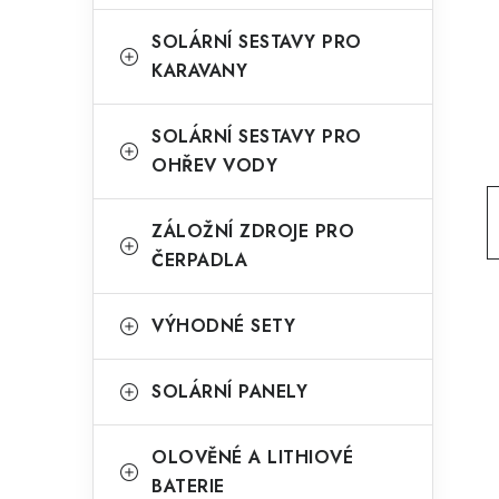
g
r
o
SOLÁRNÍ SESTAVY PRO
a
KARAVANY
r
n
i
SOLÁRNÍ SESTAVY PRO
e
n
OHŘEV VODY
í
ZÁLOŽNÍ ZDROJE PRO
p
ČERPADLA
a
n
VÝHODNÉ SETY
e
SOLÁRNÍ PANELY
l
OLOVĚNÉ A LITHIOVÉ
BATERIE