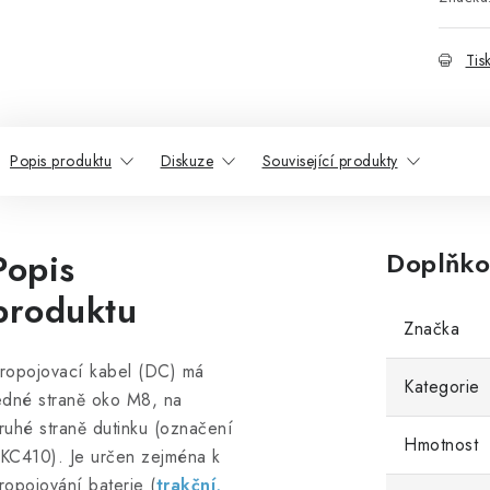
Tis
Popis produktu
Diskuze
Související produkty
Popis
Doplňko
produktu
Značka
ropojovací kabel (DC) má
Kategorie
edné straně oko M8, na
ruhé straně dutinku (označení
Hmotnost
KC410). Je určen zejména k
ropojování baterie (
trakční,