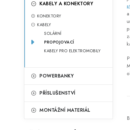
KABELY A KONEKTORY
s
KONEKTORY
u
KABELY
p
SOLÁRNÍ
z
PROPOJOVACÍ
k
KABELY PRO ELEKTROMOBILY
P
M
o
POWERBANKY
PŘÍSLUŠENSTVÍ
MONTÁŽNÍ MATERIÁL
B