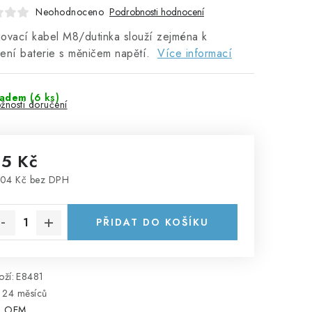
Neohodnoceno
Podrobnosti hodnocení
ovací kabel M8/dutinka slouží zejména k
ení baterie s měničem napětí.
Více informací
ladem
(
6 ks
)
žnosti doručení
15 Kč
04 Kč bez DPH
rná cena:
PŘIDAT DO KOŠÍKU
ží:
E8481
24 měsíců
:
OEM