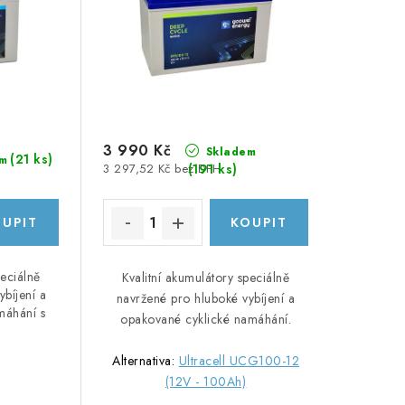
3 990 Kč
Skladem
(
21 ks
)
m
(
191 ks
)
3 297,52 Kč bez DPH
peciálně
Kvalitní akumulátory speciálně
ybíjení a
navržené pro hluboké vybíjení a
máhání s
opakované cyklické namáhání.
Alternativa:
Ultracell UCG100-12
(12V - 100Ah)