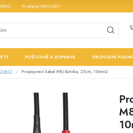
 BRNO
Prodejna NEHVIZDY
Prodejna ÚSTÍ n. LABEM
K
KTY
POŠTOVNÉ A DOPRAVA
OBCHODNÍ PODMÍ
OVACÍ
Propojovací kabel M8/dutinka, 25cm, 10mm2
Pr
M8
1