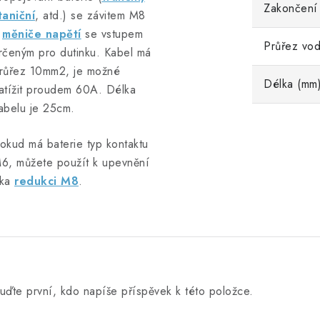
Zakončení
taniční
, atd.) se závitem M8
a
měniče napětí
se vstupem
Průřez vo
rčeným pro dutinku. Kabel má
růřez 10mm2, je možné
Délka (mm
atížit proudem 60A. Délka
abelu je 25cm.
okud má baterie typ kontaktu
6, můžete použít k upevnění
ka
redukci M8
.
uďte první, kdo napíše příspěvek k této položce.