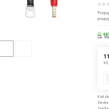
Propoj
propoj
Sk
Mo
1
95,
Mě
Kód zbo
Záruka
:
Značka