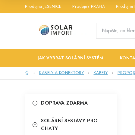
Přejít
Prodejna JESENICE
Prodejna PRAHA
Prodejna
na
obsah
JAK VYBRAT SOLÁRNÍ SYSTÉM
KONTA
Domů
KABELY A KONEKTORY
KABELY
PROPOJ
P
K
Přeskočit
DOPRAVA ZDARMA
kategorie
a
o
t
s
SOLÁRNÍ SESTAVY PRO
e
CHATY
t