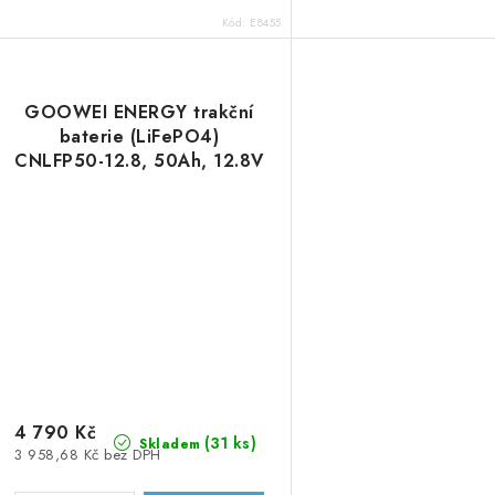
Kód:
E8455
GOOWEI ENERGY trakční
baterie (LiFePO4)
CNLFP50-12.8, 50Ah, 12.8V
4 790 Kč
(
31 ks
)
Skladem
3 958,68 Kč bez DPH