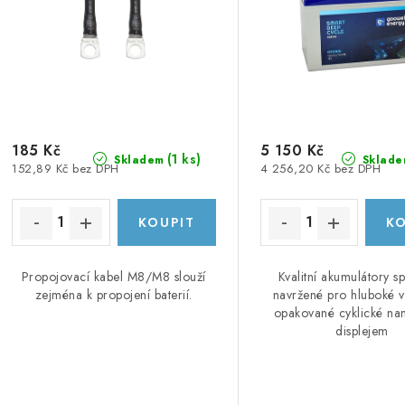
185 Kč
5 150 Kč
(
1 ks
)
Skladem
Sklade
152,89 Kč bez DPH
4 256,20 Kč bez DPH
Propojovací kabel M8/M8 slouží
Kvalitní akumulátory s
zejména k propojení baterií.
navržené pro hluboké v
opakované cyklické na
displejem