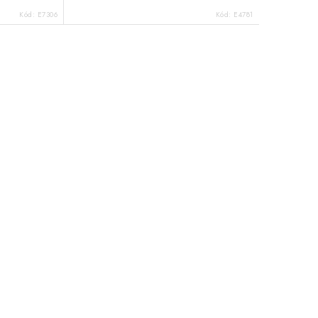
Kód:
E7306
Kód:
E4781