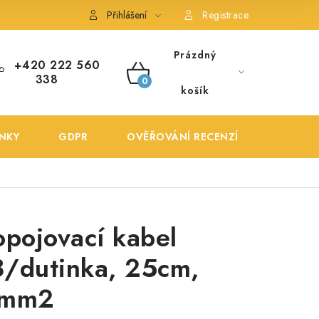
ONTAKTY
POŠTOVNÉ A DOPRAVA
OBCHODNÍ PODMÍNKY
Přihlášení
Registrace
Prázdný
+420 222 560
338
NÁKUPNÍ
košík
KOŠÍK
NKY
GDPR
OVĚŘOVÁNÍ RECENZÍ
DOPRA
opojovací kabel
/dutinka, 25cm,
0mm2