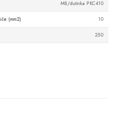
M8/dutinka PKC410
diče (mm2)
10
)
250