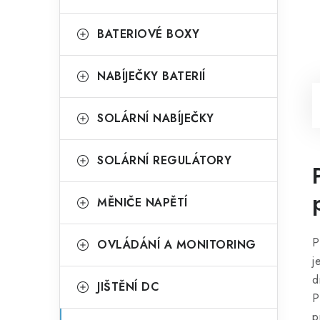
BATERIOVÉ BOXY
NABÍJEČKY BATERIÍ
SOLÁRNÍ NABÍJEČKY
SOLÁRNÍ REGULÁTORY
MĚNIČE NAPĚTÍ
P
OVLÁDÁNÍ A MONITORING
j
d
JIŠTĚNÍ DC
P
p