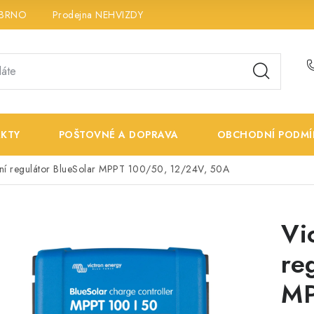
 BRNO
Prodejna NEHVIZDY
Prodejna ÚSTÍ n. LABEM
K
KTY
POŠTOVNÉ A DOPRAVA
OBCHODNÍ PODMÍ
rní regulátor BlueSolar MPPT 100/50, 12/24V, 50A
Vi
re
MP