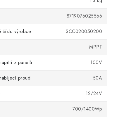
1.3 kg
8719076025566
 číslo výrobce
SCC020050200
MPPT
napětí z panelů
100V
nabíjecí proud
50A
e
12/24V
700/1400Wp