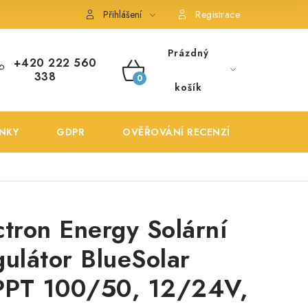
ONTAKTY
POŠTOVNÉ A DOPRAVA
OBCHODNÍ PODMÍNKY
Přihlášení
Registrace
Prázdný
+420 222 560
338
NÁKUPNÍ
košík
KOŠÍK
NKY
GDPR
OVĚŘOVÁNÍ RECENZÍ
DOPRA
ctron Energy Solární
gulátor BlueSolar
PT 100/50, 12/24V,