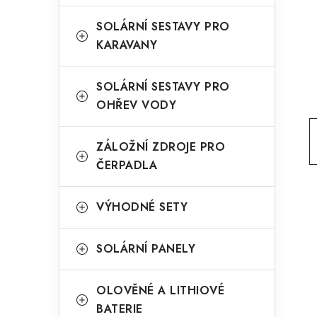
g
r
o
SOLÁRNÍ SESTAVY PRO
a
KARAVANY
r
n
i
SOLÁRNÍ SESTAVY PRO
e
n
OHŘEV VODY
í
ZÁLOŽNÍ ZDROJE PRO
p
ČERPADLA
a
n
VÝHODNÉ SETY
e
SOLÁRNÍ PANELY
l
OLOVĚNÉ A LITHIOVÉ
BATERIE