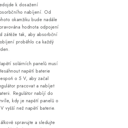
edojde k dosažení
bsorbčního nabíjení. Od
ohoto okamžiku bude nadále
pravována hodnota odpojení
d zátěže tak, aby absorbční
obíjení proběhlo ca každý
ýden.
apětí solárních panelů musí
řesáhnout napětí baterie
lespoň o 5 V, aby začal
egulátor pracovat a nabíjet
aterii. Regulátor nabíjí do
hvíle, kdy je napětí panelů o
 V vyšší než napětí baterie.
álkově spravujte a sledujte