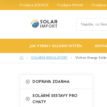
Přejít
Prodejna JESENICE
Prodejna PRAHA
Prodejna
na
obsah
JAK VYBRAT SOLÁRNÍ SYSTÉM
KONTA
Domů
SOLÁRNÍ REGULÁTORY
Victron Energy Solá
P
K
Přeskočit
DOPRAVA ZDARMA
kategorie
a
o
t
s
SOLÁRNÍ SESTAVY PRO
e
CHATY
t