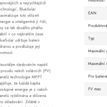
Hmotnost
ejnovějších a nejrychlejších
echnologií, BlueSolar
EAN
aximalizuje tuto sklizeň
nergie a inteligentně jí řídí,
Produktové
by se tak dosáhlo plného
abití v co nejkratším čase.
Typ
lueSolar udržuje baterii
dravou a prodlužuje její
Maximální 
ivotnost.
Maximální 
eustálým sledováním napětí
 proudu vašich solárních (PV)
Pro bateri
anelů technologie MPPT
ajišťuje, že každá kapka
FV max
ostupné energie je z vašich
anelů vyždímána a sklizena
ro skladování. Zvláště v