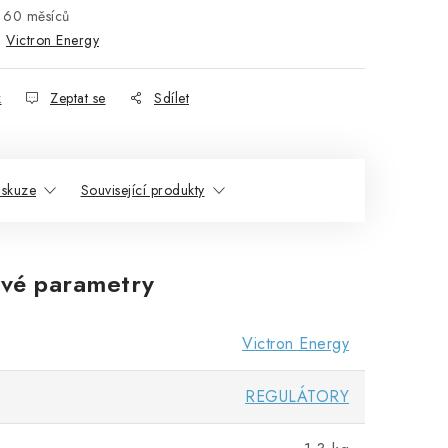
60 měsíců
:
Victron Energy
k
Zeptat se
Sdílet
iskuze
Související produkty
vé parametry
Victron Energy
REGULÁTORY