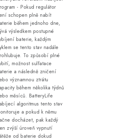
rogram - Pokud regulátor
ení schopen plně nabít
aterie během jednoho dne,
ývá výsledkem postupné
ybíjení baterie, každým
yklem se tento stav nadále
rohlubuje. To způsobí plné
ybití, možnost sulfatace
aterie a následně zničení
ebo významnou ztrátu
apacity během několika týdnů
ebo měsíců. BatteryLife
abíjecí algoritmus tento stav
onitoruje a pokud k němu
ačne docházet, pak každý
en zvýší úroveň vypnutí
átěže od baterie dokud