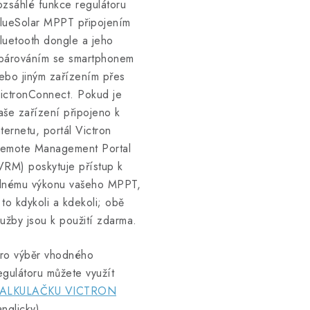
ozsáhlé funkce regulátoru
lueSolar MPPT připojením
luetooth dongle a jeho
párováním se smartphonem
ebo jiným zařízením přes
ictronConnect. Pokud je
aše zařízení připojeno k
nternetu, portál Victron
emote Management Portal
VRM) poskytuje přístup k
lnému výkonu vašeho MPPT,
 to kdykoli a kdekoli; obě
lužby jsou k použití zdarma.
ro výběr vhodného
egulátoru můžete využít
ALKULAČKU VICTRON
anglicky).