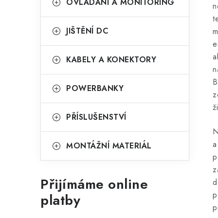
OVLÁDÁNÍ A MONITORING
n
t
JIŠTĚNÍ DC
m
e
a
KABELY A KONEKTORY
n
B
POWERBANKY
z
ž
PŘÍSLUŠENSTVÍ
N
a
MONTÁŽNÍ MATERIÁL
p
z
Přijímáme online
d
p
platby
p