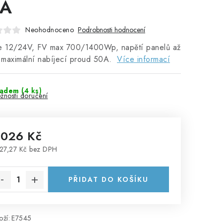
0A
Neohodnoceno
Podrobnosti hodnocení
ie 12/24V, FV max 700/1400Wp, napětí panelů až
 maximální nabíjecí proud 50A.
Více informací
ladem
(
4 ks
)
žnosti doručení
 026 Kč
27,27 Kč bez DPH
rná cena:
PŘIDAT DO KOŠÍKU
ží:
E7545