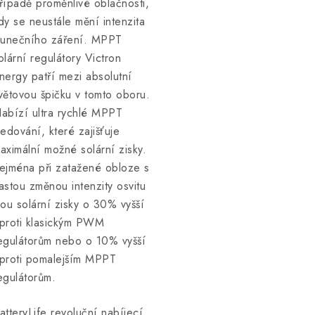
řípadě proměnlivé oblačnosti,
dy se neustále mění intenzita
lunečního záření. MPPT
olární regulátory Victron
nergy patří mezi absolutní
větovou špičku v tomto oboru.
abízí ultra rychlé MPPT
ledování, které zajišťuje
aximální možné solární zisky.
ejména při zatažené obloze s
astou změnou intenzity osvitu
sou solární zisky o 30% vyšší
proti klasickým PWM
egulátorům nebo o 10% vyšší
proti pomalejším MPPT
egulátorům.
atteryLife revoluční nabíjecí