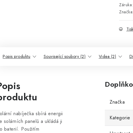
Záruka
:
Značka
Tis
Popis produktu
Související soubory (2)
Videa (2)
D
Popis
Doplňko
produktu
Značka
olární nabíječka sbírá energii
Kategorie
e solárních panelů a ukládá ji
o baterií. Použitím