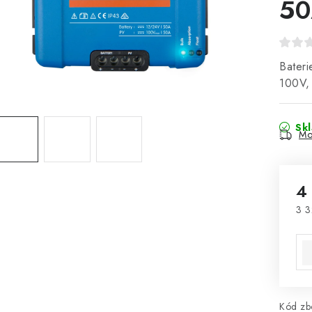
5
Bater
100V,
Sk
Mo
4
3 3
Mě
Kód zbo