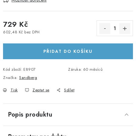
Možnosti doručení
KABELY A KONEKTORY
729 Kč
POWERBANKY
602,48 Kč bez DPH
Měrná cena:
PŘÍSLUŠENSTVÍ
PŘIDAT DO KOŠÍKU
MONTÁŽNÍ MATERIÁL
Kód zboží:
JAK VYBRAT SOLÁRNÍ SYSTÉM
E8907
Záruka
:
60 měsíců
Značka:
Sandberg
KONTAKTY
Tisk
Zeptat se
Sdílet
POŠTOVNÉ A DOPRAVA
Popis produktu
OBCHODNÍ PODMÍNKY
GDPR