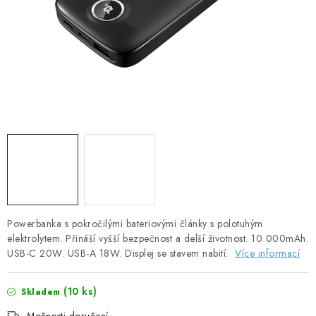
SOLÁRNÍ PANELY
OLOVĚNÉ A LITHIOVÉ BATERIE
BATERIOVÉ BOXY
NABÍJEČKY BATERIÍ
SOLÁRNÍ NABÍJEČKY
SOLÁRNÍ REGULÁTORY
MĚNIČE NAPĚTÍ
Powerbanka s pokročilými bateriovými články s polotuhým
elektrolytem. Přináší vyšší bezpečnost a delší životnost. 10 000mAh.
USB-C 20W. USB-A 18W. Displej se stavem nabití.
Více informací
OVLÁDÁNÍ A MONITORING
(
10 ks
)
Skladem
JIŠTĚNÍ DC