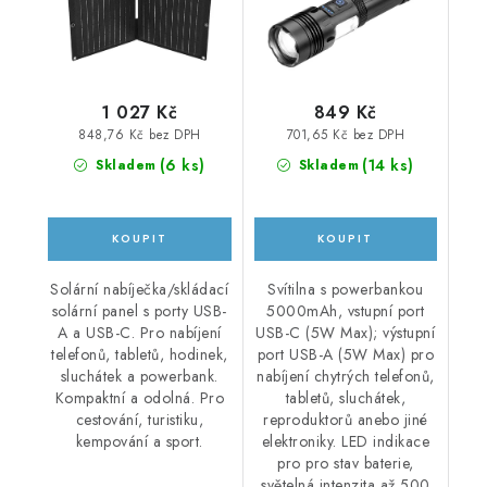
1 027 Kč
849 Kč
848,76 Kč bez DPH
701,65 Kč bez DPH
(
6 ks
)
(
14 ks
)
Skladem
Skladem
Solární nabíječka/skládací
Svítilna s powerbankou
solární panel s porty USB-
5000mAh, vstupní port
A a USB-C. Pro nabíjení
USB-C (5W Max); výstupní
telefonů, tabletů, hodinek,
port USB-A (5W Max) pro
sluchátek a powerbank.
nabíjení chytrých telefonů,
Kompaktní a odolná. Pro
tabletů, sluchátek,
cestování, turistiku,
reproduktorů anebo jiné
kempování a sport.
elektroniky. LED indikace
pro pro stav baterie,
světelná intenzita až 500