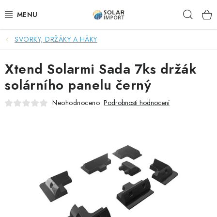
Přejít
Hleda
na
obsah
SVORKY, DRŽÁKY A HÁKY
OVĚŘOVÁNÍ RECENZÍ
Xtend Solarmi Sada 7ks držák
DOPRAVA ZDARMA
solárního panelu černý
SOLÁRNÍ SESTAVY PRO CHATY
Neohodnoceno
Podrobnosti hodnocení
SOLÁRNÍ SESTAVY PRO KARAVANY
SOLÁRNÍ SESTAVY PRO OHŘEV VODY
ZÁLOŽNÍ ZDROJE PRO ČERPADLA
VÝHODNÉ SETY