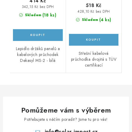
414 Kč
518 Kč
342,15 Kč bez DPH
428,10 Kč bez DPH
(
18 ks
)
Skladem
(
4 ks
)
Skladem
Lepidlo držáků panelů a
Střešní kabelová
kabelových průchodek
průchodka dvojitá s TÜV
Dekasyl MS-2 - bílá
certifikací
Pomůžeme vám s výběrem
Potřebujete s něčím poradit? Jsme tu pro vás!
info
@
solar-import.cz