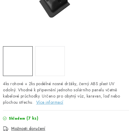
SOLÁRNÍ PANELY
OLOVĚNÉ A LITHIOVÉ BATERIE
BATERIOVÉ BOXY
NABÍJEČKY BATERIÍ
SOLÁRNÍ NABÍJEČKY
SOLÁRNÍ REGULÁTORY
4ks rohové + 2ks podélné nosné držáky, černý ABS plast UV
odolný. Vhodné k připevnění jednoho solárního panelu včetně
MĚNIČE NAPĚTÍ
kabelové průchodky. Určeno pro obytný vůz, karavan, loď nebo
plochou střechu.
Více informací
OVLÁDÁNÍ A MONITORING
(
7 ks
)
Skladem
JIŠTĚNÍ DC
Možnosti doručení