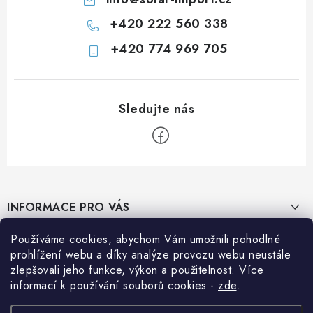
+420 222 560 338
+420 774 969 705
Z
á
INFORMACE PRO VÁS
p
a
Prodejna JESENICE
Používáme cookies, abychom Vám umožnili pohodlné
BLOG
t
prohlížení webu a díky analýze provozu webu neustále
Prodejna PRAHA
í
zlepšovali jeho funkce, výkon a použitelnost. Více
Efektivní využití solární energie na cestách
Přihlášení
informací k používání souborů cookies
-
zde
.
Prodejna BRNO
E-mail
Jak si vypočítat potřebný výkon solárního systému