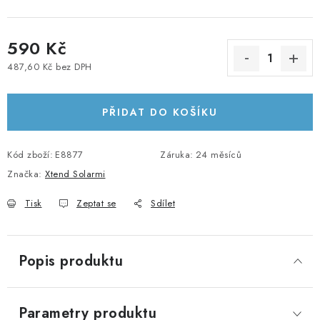
KABELY A KONEKTORY
590 Kč
POWERBANKY
487,60 Kč bez DPH
Měrná cena:
PŘÍSLUŠENSTVÍ
PŘIDAT DO KOŠÍKU
MONTÁŽNÍ MATERIÁL
Kód zboží:
E8877
Záruka
:
24 měsíců
JAK VYBRAT SOLÁRNÍ SYSTÉM
Značka:
Xtend Solarmi
KONTAKTY
Tisk
Zeptat se
Sdílet
POŠTOVNÉ A DOPRAVA
Popis produktu
OBCHODNÍ PODMÍNKY
Parametry produktu
GDPR