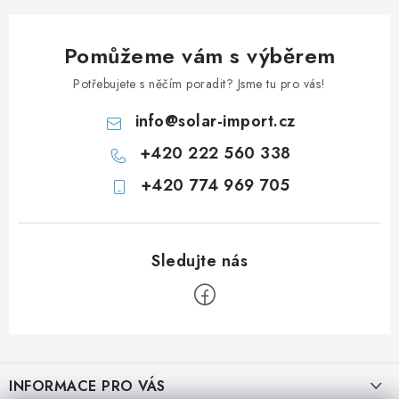
Prodejna JESENICE
Prodejna PRAHA
Prodejna BRNO
Pomůžeme vám s výběrem
Prodejna NEHVIZDY
Prodejna ÚSTÍ n. LABEM
KONTAKTY
Potřebujete s něčím poradit? Jsme tu pro vás!
POŠTOVNÉ A DOPRAVA
OBCHODNÍ PODMÍNKY
info
@
solar-import.cz
GDPR
OVĚŘOVÁNÍ RECENZÍ
+420 222 560 338
ZPĚTNÝ ODBĚR ELEKTROZAŘÍZENÍ, BATERIÍ A
AKUMULÁTORŮ
+420 774 969 705
Z
á
INFORMACE PRO VÁS
p