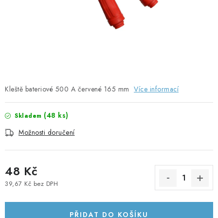
SOLÁRNÍ PANELY
OLOVĚNÉ A LITHIOVÉ BATERIE
BATERIOVÉ BOXY
NABÍJEČKY BATERIÍ
Kleště bateriové 500 A červené 165 mm
Více informací
SOLÁRNÍ NABÍJEČKY
(
48 ks
)
Skladem
SOLÁRNÍ REGULÁTORY
Možnosti doručení
MĚNIČE NAPĚTÍ
48 Kč
OVLÁDÁNÍ A MONITORING
39,67 Kč bez DPH
Měrná cena:
JIŠTĚNÍ DC
PŘIDAT DO KOŠÍKU