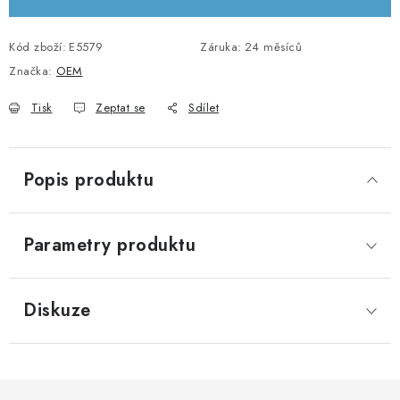
KABELY A KONEKTORY
Kód zboží:
E5579
Záruka
:
24 měsíců
POWERBANKY
Značka:
OEM
Tisk
Zeptat se
Sdílet
PŘÍSLUŠENSTVÍ
MONTÁŽNÍ MATERIÁL
Popis produktu
JAK VYBRAT SOLÁRNÍ SYSTÉM
Parametry produktu
KONTAKTY
POŠTOVNÉ A DOPRAVA
Diskuze
OBCHODNÍ PODMÍNKY
GDPR