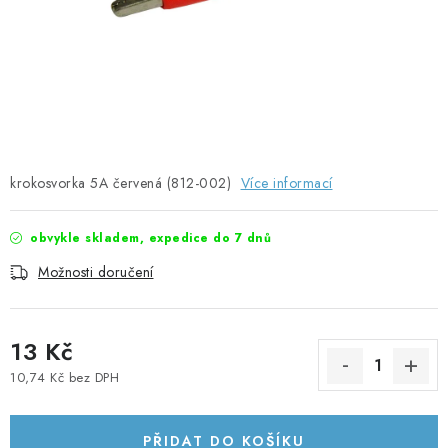
SOLÁRNÍ PANELY
OLOVĚNÉ A LITHIOVÉ BATERIE
BATERIOVÉ BOXY
NABÍJEČKY BATERIÍ
krokosvorka 5A červená (812-002)
Více informací
SOLÁRNÍ NABÍJEČKY
obvykle skladem, expedice do 7 dnů
SOLÁRNÍ REGULÁTORY
Možnosti doručení
MĚNIČE NAPĚTÍ
13 Kč
OVLÁDÁNÍ A MONITORING
10,74 Kč bez DPH
Měrná cena:
JIŠTĚNÍ DC
PŘIDAT DO KOŠÍKU