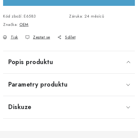
KABELY A KONEKTORY
Kód zboží:
E6583
Záruka
:
24 měsíců
POWERBANKY
Značka:
OEM
Tisk
Zeptat se
Sdílet
PŘÍSLUŠENSTVÍ
MONTÁŽNÍ MATERIÁL
Popis produktu
JAK VYBRAT SOLÁRNÍ SYSTÉM
Parametry produktu
KONTAKTY
POŠTOVNÉ A DOPRAVA
Diskuze
OBCHODNÍ PODMÍNKY
GDPR