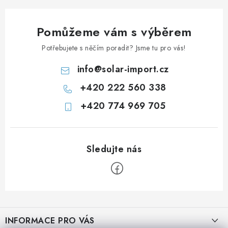
Prodejna JESENICE
Prodejna PRAHA
Prodejna BRNO
Pomůžeme vám s výběrem
Prodejna NEHVIZDY
Prodejna ÚSTÍ n. LABEM
KONTAKTY
Potřebujete s něčím poradit? Jsme tu pro vás!
POŠTOVNÉ A DOPRAVA
OBCHODNÍ PODMÍNKY
info
@
solar-import.cz
GDPR
OVĚŘOVÁNÍ RECENZÍ
+420 222 560 338
ZPĚTNÝ ODBĚR ELEKTROZAŘÍZENÍ, BATERIÍ A
AKUMULÁTORŮ
+420 774 969 705
Z
á
INFORMACE PRO VÁS
p