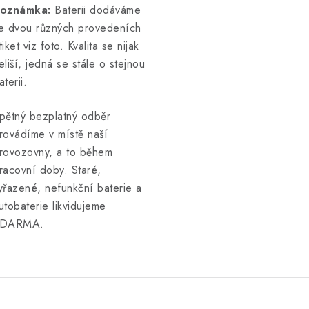
oznámka:
Baterii dodáváme
e dvou různých provedeních
tiket viz foto. Kvalita se nijak
eliší, jedná se stále o stejnou
aterii.
pětný bezplatný odběr
rovádíme v místě naší
rovozovny, a to během
racovní doby. Staré,
yřazené, nefunkční baterie a
utobaterie likvidujeme
DARMA.