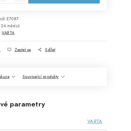
ží:
E7087
24 měsíců
:
VARTA
k
Zeptat se
Sdílet
skuze
Související produkty
vé parametry
VARTA