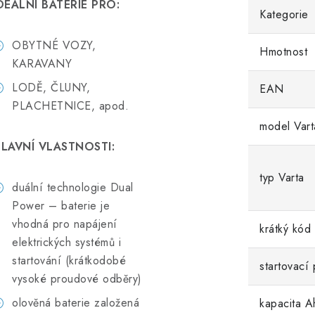
DEÁLNÍ BATERIE PRO:
Kategorie
OBYTNÉ VOZY,
Hmotnost
KARAVANY
LODĚ, ČLUNY,
EAN
PLACHETNICE, apod.
model Vart
LAVNÍ VLASTNOSTI:
typ Varta
duální technologie Dual
Power – baterie je
vhodná pro napájení
krátký kód
elektrických systémů i
startování (krátkodobé
startovací
vysoké proudové odběry)
olověná baterie založená
kapacita A