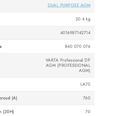
DUAL PURPOSE AGM
20.4 kg
4016987142714
a
840 070 076
VARTA Professional DP
AGM (PROFESSIONAL
AGM)
LA70
 proud (A)
760
h (20H)
70