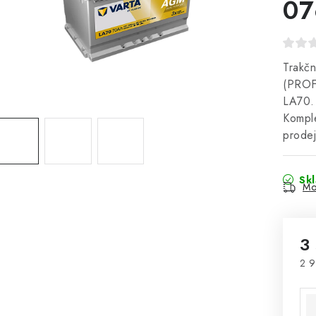
07
Trakčn
(PROF
LA70. 
Komple
prode
Sk
Mo
3
2 9
Mě