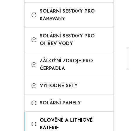
g
r
o
SOLÁRNÍ SESTAVY PRO
a
KARAVANY
r
n
i
SOLÁRNÍ SESTAVY PRO
e
n
OHŘEV VODY
í
ZÁLOŽNÍ ZDROJE PRO
p
ČERPADLA
a
n
VÝHODNÉ SETY
e
SOLÁRNÍ PANELY
l
OLOVĚNÉ A LITHIOVÉ
BATERIE