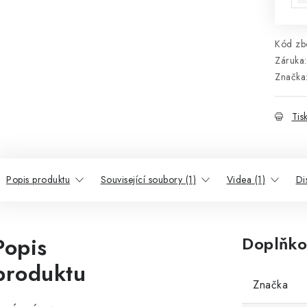
Kód zbo
Záruka
:
Značka
Tis
Popis produktu
Související soubory (1)
Videa (1)
Di
Popis
Doplňko
produktu
Značka