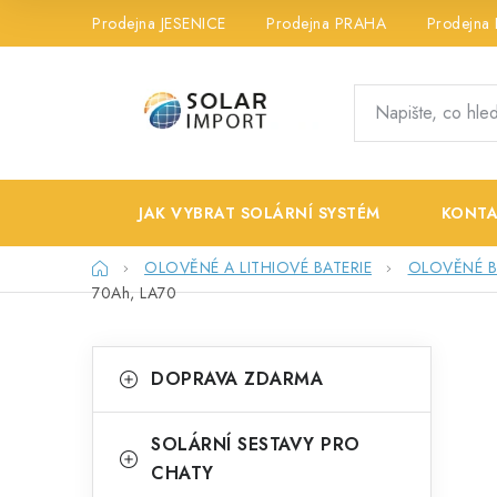
Přejít
Prodejna JESENICE
Prodejna PRAHA
Prodejna
na
obsah
JAK VYBRAT SOLÁRNÍ SYSTÉM
KONTA
Domů
OLOVĚNÉ A LITHIOVÉ BATERIE
OLOVĚNÉ B
70Ah, LA70
P
K
Přeskočit
DOPRAVA ZDARMA
kategorie
a
o
t
s
SOLÁRNÍ SESTAVY PRO
e
CHATY
t