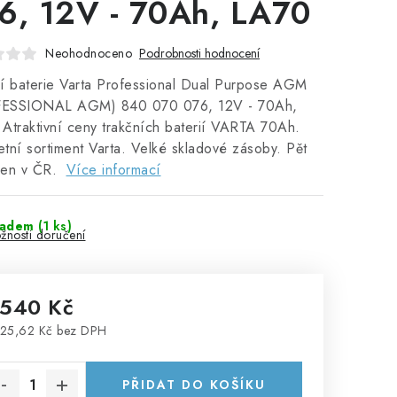
6, 12V - 70Ah, LA70
Neohodnoceno
Podrobnosti hodnocení
í baterie Varta Professional Dual Purpose AGM
ESSIONAL AGM) 840 070 076, 12V - 70Ah,
Atraktivní ceny trakčních baterií VARTA 70Ah.
tní sortiment Varta. Velké skladové zásoby. Pět
jen v ČR.
Více informací
ladem
(
1 ks
)
žnosti doručení
 540 Kč
25,62 Kč bez DPH
rná cena:
PŘIDAT DO KOŠÍKU