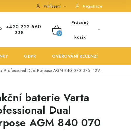
ONTAKTY
POŠTOVNÉ A DOPRAVA
OBCHODNÍ PODMÍNKY
Přihlášení
Registrace
Prázdný
+420 222 560
338
NÁKUPNÍ
košík
KOŠÍK
NKY
GDPR
OVĚŘOVÁNÍ RECENZÍ
DOPRA
arta Professional Dual Purpose AGM 840 070 076, 12V -
akční baterie Varta
ofessional Dual
rpose AGM 840 070