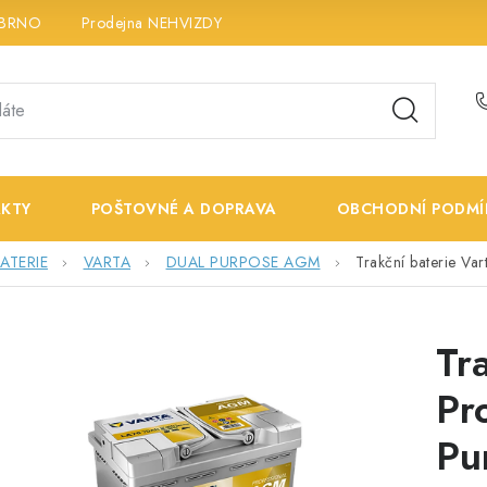
 BRNO
Prodejna NEHVIZDY
Prodejna ÚSTÍ n. LABEM
K
KTY
POŠTOVNÉ A DOPRAVA
OBCHODNÍ PODMÍ
ATERIE
VARTA
DUAL PURPOSE AGM
Trakční baterie V
Tr
Pr
Pu