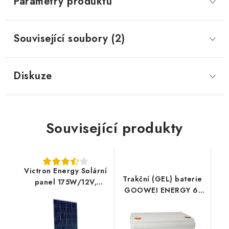
Parametry produktu
Prodejna JESENICE
Prodejna PRAHA
Prodejna BRNO
Související soubory (2)
Prodejna NEHVIZDY
Prodejna ÚSTÍ n. LABEM
KONTAKTY
POŠTOVNÉ A DOPRAVA
OBCHODNÍ PODMÍNKY
GDPR
OVĚŘOVÁNÍ RECENZÍ
Diskuze
ZPĚTNÝ ODBĚR ELEKTROZAŘÍZENÍ, BATERIÍ A
AKUMULÁTORŮ
Související produkty
Victron Energy Solární
Trakční (GEL) baterie
panel 175W/12V,
GOOWEI ENERGY 6-
polykrystalický
EVF-100, 100Ah, 12V