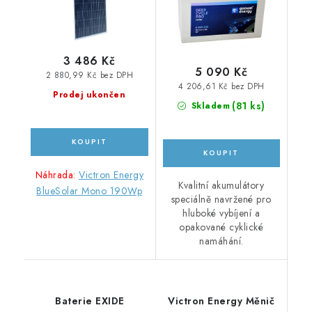
3 486 Kč
5 090 Kč
2 880,99 Kč bez DPH
4 206,61 Kč bez DPH
Prodej ukončen
(
81 ks
)
Skladem
Náhrada:
Victron Energy
Kvalitní akumulátory
BlueSolar Mono 190Wp
speciálně navržené pro
hluboké vybíjení a
opakované cyklické
namáhání.
Baterie EXIDE
Victron Energy Měnič