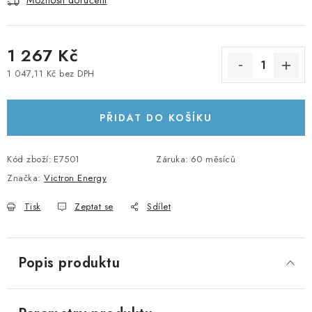
Možnosti doručení
KABELY A KONEKTORY
1 267 Kč
POWERBANKY
1 047,11 Kč bez DPH
Měrná cena:
PŘÍSLUŠENSTVÍ
PŘIDAT DO KOŠÍKU
MONTÁŽNÍ MATERIÁL
Kód zboží:
JAK VYBRAT SOLÁRNÍ SYSTÉM
E7501
Záruka
:
60 měsíců
Značka:
Victron Energy
KONTAKTY
Tisk
Zeptat se
Sdílet
POŠTOVNÉ A DOPRAVA
Popis produktu
OBCHODNÍ PODMÍNKY
GDPR