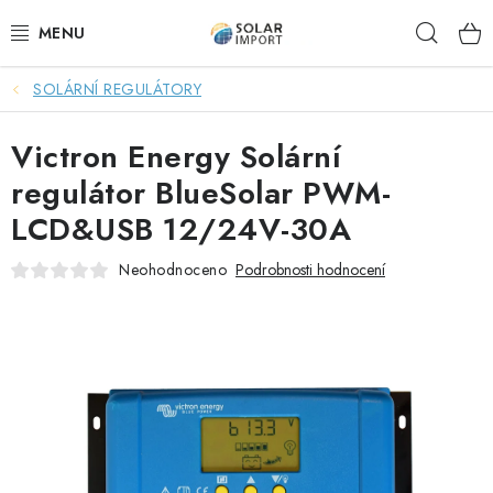
Přejít
Hleda
na
obsah
SOLÁRNÍ REGULÁTORY
OVĚŘOVÁNÍ RECENZÍ
Victron Energy Solární
DOPRAVA ZDARMA
regulátor BlueSolar PWM-
SOLÁRNÍ SESTAVY PRO CHATY
LCD&USB 12/24V-30A
SOLÁRNÍ SESTAVY PRO KARAVANY
Neohodnoceno
Podrobnosti hodnocení
SOLÁRNÍ SESTAVY PRO OHŘEV VODY
ZÁLOŽNÍ ZDROJE PRO ČERPADLA
VÝHODNÉ SETY