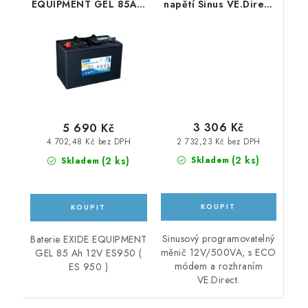
EQUIPMENT GEL 85Ah,
napětí Sinus VE.Direct
12V, ES950 (ES 950)
500VA 12V
3 306 Kč
5 690 Kč
2 732,23 Kč bez DPH
4 702,48 Kč bez DPH
(
2 ks
)
(
2 ks
)
Skladem
Skladem
Sinusový programovatelný
Baterie EXIDE EQUIPMENT
měnič 12V/500VA, s ECO
GEL 85 Ah 12V ES950 (
módem a rozhraním
ES 950 )
VE.Direct.