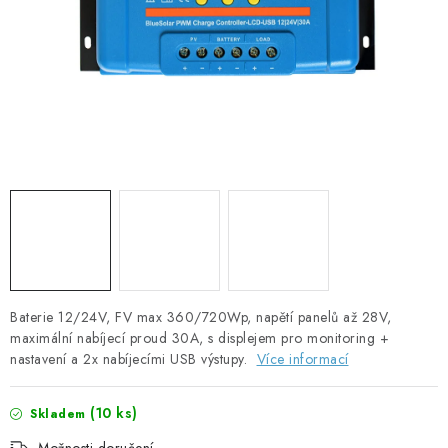
SOLÁRNÍ PANELY
OLOVĚNÉ A LITHIOVÉ BATERIE
BATERIOVÉ BOXY
NABÍJEČKY BATERIÍ
SOLÁRNÍ NABÍJEČKY
SOLÁRNÍ REGULÁTORY
MĚNIČE NAPĚTÍ
Baterie 12/24V, FV max 360/720Wp, napětí panelů až 28V,
maximální nabíjecí proud 30A, s displejem pro monitoring +
nastavení a 2x nabíjecími USB výstupy.
Více informací
OVLÁDÁNÍ A MONITORING
(
10 ks
)
Skladem
JIŠTĚNÍ DC