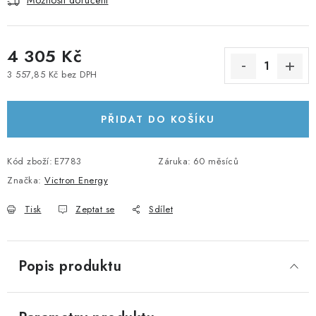
Možnosti doručení
KABELY A KONEKTORY
4 305 Kč
POWERBANKY
3 557,85 Kč bez DPH
Měrná cena:
PŘÍSLUŠENSTVÍ
PŘIDAT DO KOŠÍKU
MONTÁŽNÍ MATERIÁL
Kód zboží:
JAK VYBRAT SOLÁRNÍ SYSTÉM
E7783
Záruka
:
60 měsíců
Značka:
Victron Energy
KONTAKTY
Tisk
Zeptat se
Sdílet
POŠTOVNÉ A DOPRAVA
Popis produktu
OBCHODNÍ PODMÍNKY
GDPR