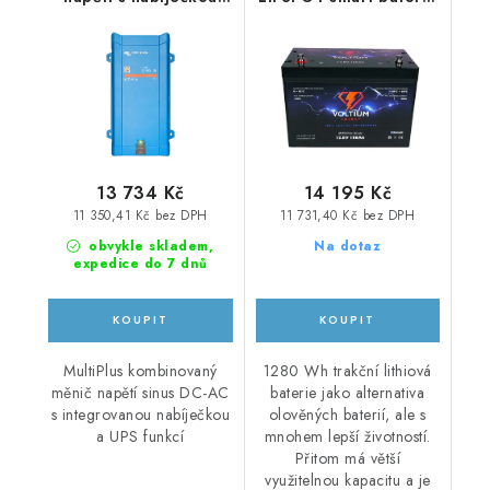
MultiPlus 800VA/35-
VE-SPBT-12100, 12.8V,
16, 12V
100Ah
13 734 Kč
14 195 Kč
11 350,41 Kč bez DPH
11 731,40 Kč bez DPH
obvykle skladem,
Na dotaz
expedice do 7 dnů
MultiPlus kombinovaný
1280 Wh trakční lithiová
měnič napětí sinus DC-AC
baterie jako alternativa
s integrovanou nabíječkou
olověných baterií, ale s
a UPS funkcí
mnohem lepší životností.
Přitom má větší
využitelnou kapacitu a je