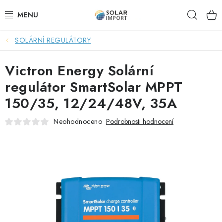
Přejít
Hleda
na
obsah
SOLÁRNÍ REGULÁTORY
OVĚŘOVÁNÍ RECENZÍ
Victron Energy Solární
DOPRAVA ZDARMA
regulátor SmartSolar MPPT
SOLÁRNÍ SESTAVY PRO CHATY
150/35, 12/24/48V, 35A
SOLÁRNÍ SESTAVY PRO KARAVANY
Neohodnoceno
Podrobnosti hodnocení
SOLÁRNÍ SESTAVY PRO OHŘEV VODY
ZÁLOŽNÍ ZDROJE PRO ČERPADLA
VÝHODNÉ SETY