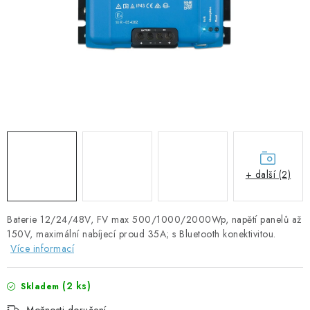
SOLÁRNÍ PANELY
OLOVĚNÉ A LITHIOVÉ BATERIE
BATERIOVÉ BOXY
NABÍJEČKY BATERIÍ
SOLÁRNÍ NABÍJEČKY
+ další (2)
SOLÁRNÍ REGULÁTORY
MĚNIČE NAPĚTÍ
Baterie 12/24/48V, FV max 500/1000/2000Wp, napětí panelů až
150V, maximální nabíjecí proud 35A; s Bluetooth konektivitou.
Více informací
OVLÁDÁNÍ A MONITORING
(
2 ks
)
Skladem
JIŠTĚNÍ DC