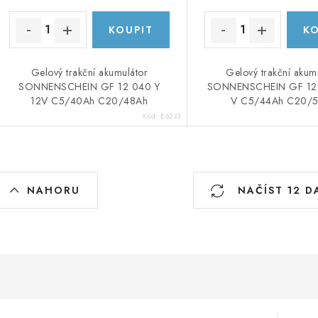
Gelový trakční akumulátor
Gelový trakční akum
SONNENSCHEIN GF 12 040 Y
SONNENSCHEIN GF 12 
12V C5/40Ah C20/48Ah
V C5/44Ah C20/
Kód:
E6233
O
NAHORU
NAČÍST 12 D
v
á
d
a