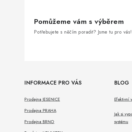
í
Pomůžeme vám s výběrem
r
Potřebujete s něčím poradit? Jsme tu pro vás!
Z
á
INFORMACE PRO VÁS
BLOG
p
a
i
Prodejna JESENICE
Efektivní 
t
Prodejna PRAHA
Jak si vy
í
Prodejna BRNO
systému