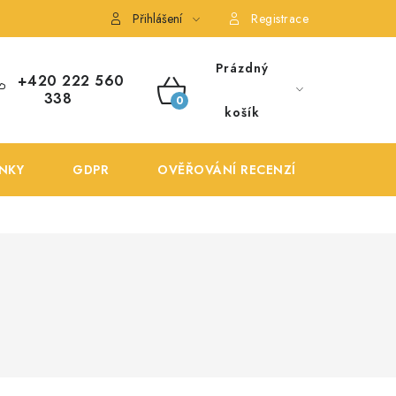
ONTAKTY
POŠTOVNÉ A DOPRAVA
OBCHODNÍ PODMÍNKY
Přihlášení
Registrace
Prázdný
+420 222 560
338
NÁKUPNÍ
košík
KOŠÍK
NKY
GDPR
OVĚŘOVÁNÍ RECENZÍ
DOPRA