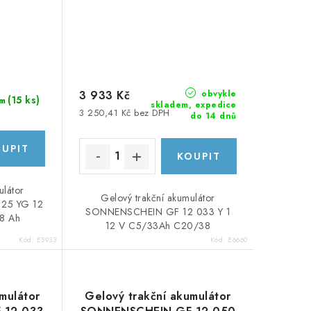
obvykle
3 933 Kč
(
15 ks
)
m
skladem, expedice
3 250,41 Kč bez DPH
do 14 dnů
ulátor
Gelový trakční akumulátor
25 YG 12
SONNENSCHEIN GF 12 033 Y 1
8 Ah
12 V C5/33Ah C20/38
Kód:
E5933
Kód:
E6660
mulátor
Gelový trakční akumulátor