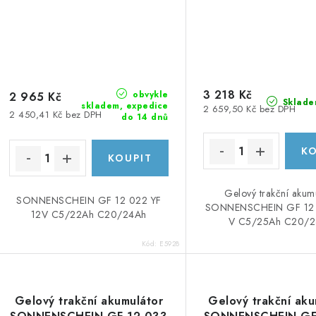
3 218 Kč
obvykle
2 965 Kč
Sklade
skladem, expedice
2 659,50 Kč bez DPH
2 450,41 Kč bez DPH
do 14 dnů
Gelový trakční akum
SONNENSCHEIN GF 12 022 YF
SONNENSCHEIN GF 12 
12V C5/22Ah C20/24Ah
V C5/25Ah C20/2
Kód:
E5928
Gelový trakční akumulátor
Gelový trakční aku