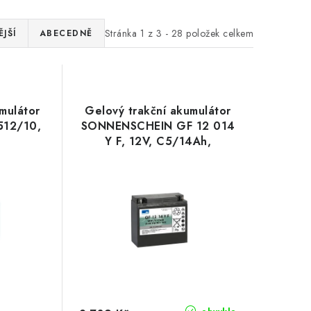
Stránka
1
z
3
-
28
položek celkem
JŠÍ
ABECEDNĚ
mulátor
Gelový trakční akumulátor
12/10,
SONNENSCHEIN GF 12 014
Y F, 12V, C5/14Ah,
C20/15Ah