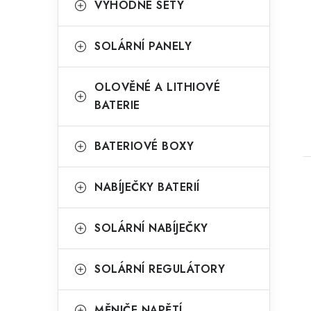
n
VÝHODNÉ SETY
e
SOLÁRNÍ PANELY
t
l
OLOVĚNÉ A LITHIOVÉ
BATERIE
BATERIOVÉ BOXY
NABÍJEČKY BATERIÍ
SOLÁRNÍ NABÍJEČKY
SOLÁRNÍ REGULÁTORY
MĚNIČE NAPĚTÍ