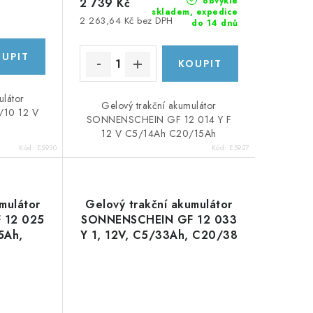
obvykle
2 739 Kč
skladem, expedice
2 263,64 Kč bez DPH
do 14 dnů
ulátor
Gelový trakční akumulátor
10 12 V
SONNENSCHEIN GF 12 014 Y F
12 V C5/14Ah C20/15Ah
Kód:
E5930
Kód:
E5927
mulátor
Gelový trakční akumulátor
 12 025
SONNENSCHEIN GF 12 033
5Ah,
Y 1, 12V, C5/33Ah, C20/38