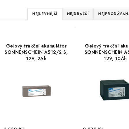
Ř
NEJLEVNĚJŠÍ
NEJDRAŽŠÍ
NEJPRODÁVANĚ
a
V
z
ý
e
Gelový trakční akumulátor
Gelový trakční aku
p
SONNENSCHEIN A512/2 S,
SONNENSCHEIN A5
n
12V, 2Ah
12V, 10Ah
í
s
p
p
r
r
o
o
d
d
u