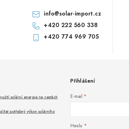
c
info
@
solar-import.cz
p
+420 222 560 338
+420 774 969 705
v
k
y
v
ý
Přihlášení
p
E-mail
využití solární energie na cestách
s
počítat potřebný výkon solárního
u
Heslo