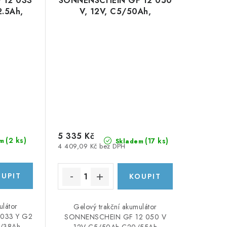
 12 033
SONNENSCHEIN GF 12 050
2.5Ah,
V, 12V, C5/50Ah,
C20/55Ah
5 335 Kč
(
2 ks
)
(
17 ks
)
m
Skladem
4 409,09 Kč bez DPH
ulátor
Gelový trakční akumulátor
033 Y G2
SONNENSCHEIN GF 12 050 V
0/38Ah