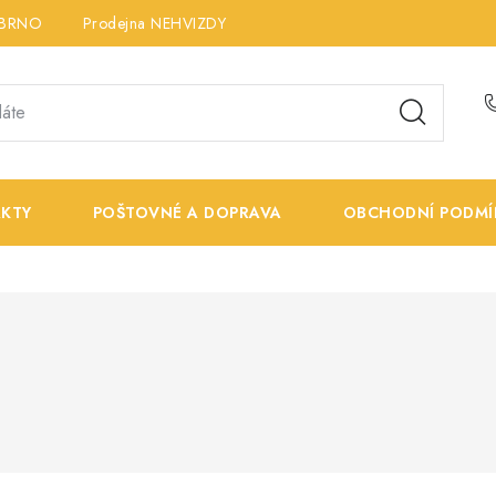
 BRNO
Prodejna NEHVIZDY
Prodejna ÚSTÍ n. LABEM
K
KTY
POŠTOVNÉ A DOPRAVA
OBCHODNÍ PODMÍ