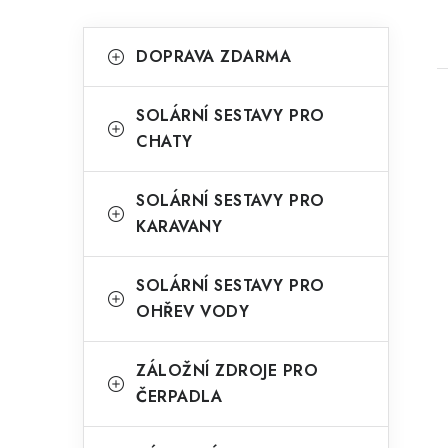
P
K
Přeskočit
DOPRAVA ZDARMA
kategorie
a
o
t
s
SOLÁRNÍ SESTAVY PRO
e
CHATY
t
g
r
o
SOLÁRNÍ SESTAVY PRO
i
a
KARAVANY
r
n
i
SOLÁRNÍ SESTAVY PRO
e
n
OHŘEV VODY
í
ZÁLOŽNÍ ZDROJE PRO
p
ČERPADLA
a