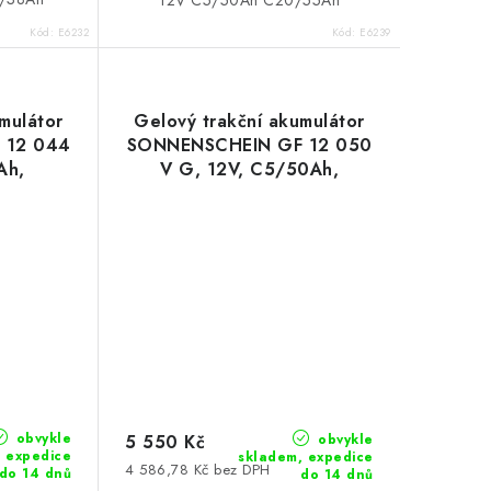
12V C5/50Ah C20/55Ah
Kód:
E6232
Kód:
E6239
mulátor
Gelový trakční akumulátor
 12 044
SONNENSCHEIN GF 12 050
Ah,
V G, 12V, C5/50Ah,
C20/55Ah
obvykle
obvykle
5 550 Kč
 expedice
skladem, expedice
4 586,78 Kč bez DPH
do 14 dnů
do 14 dnů