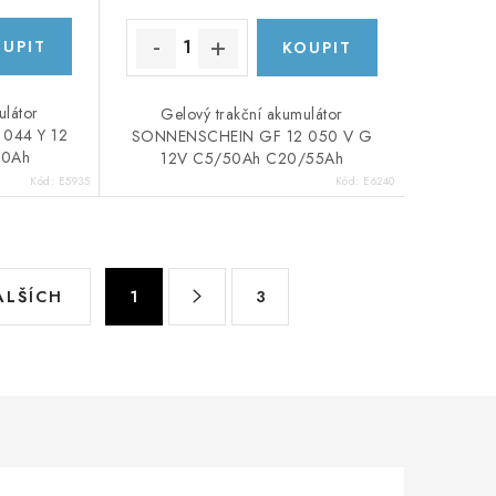
ulátor
Gelový trakční akumulátor
044 Y 12
SONNENSCHEIN GF 12 050 V G
50Ah
12V C5/50Ah C20/55Ah
Kód:
E5935
Kód:
E6240
S
ALŠÍCH
1
3
t
r
á
n
k
o