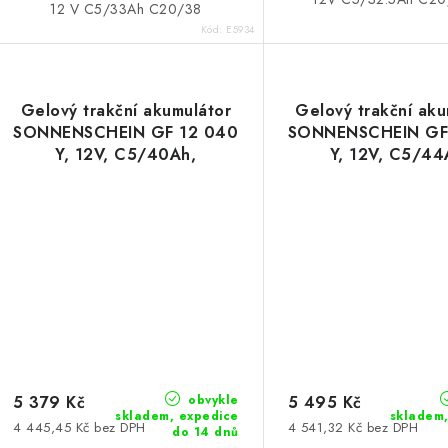
12 V C5/33Ah C20/38
Kód:
E5934
Gelový trakční akumulátor
Gelový trakční aku
SONNENSCHEIN GF 12 040
SONNENSCHEIN GF
Y, 12V, C5/40Ah,
Y, 12V, C5/44
C20/48Ah
C20/50Ah
obvykle
5 379 Kč
5 495 Kč
skladem, expedice
skladem,
4 445,45 Kč bez DPH
4 541,32 Kč bez DPH
do 14 dnů