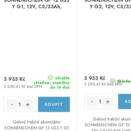
SONNENSCHEIN GF 12 033
SONNENSCHEIN GF
Y G1, 12V, C5/33Ah,
Y G2, 12V, C5/3
C20/38
C20/38Ah
3 933 Kč
obvykle
3 933 Kč
Sklade
skladem, expedice
3 250,41 Kč bez DPH
3 250,41 Kč bez DPH
do 14 dnů
Gelový trakční akum
Gelový trakční akumulátor
SONNENSCHEIN GF 12 
SONNENSCHEIN GF 12 033 Y G1
12V C5/32.5Ah C2