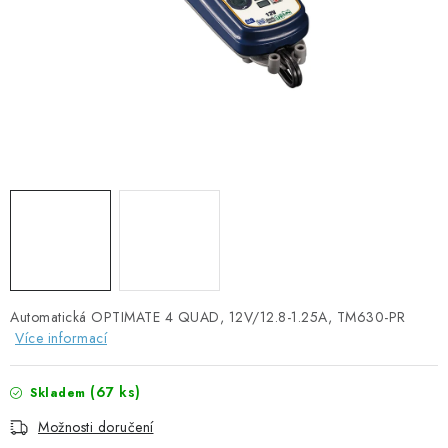
SOLÁRNÍ PANELY
OLOVĚNÉ A LITHIOVÉ BATERIE
BATERIOVÉ BOXY
NABÍJEČKY BATERIÍ
SOLÁRNÍ NABÍJEČKY
SOLÁRNÍ REGULÁTORY
MĚNIČE NAPĚTÍ
Automatická OPTIMATE 4 QUAD, 12V/12.8-1.25A, TM630-PR
Více informací
OVLÁDÁNÍ A MONITORING
(
67 ks
)
Skladem
JIŠTĚNÍ DC
Možnosti doručení