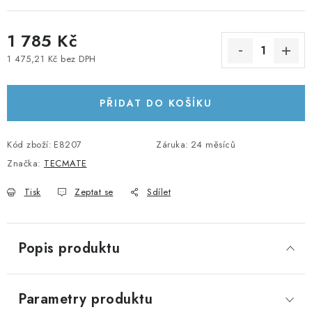
KABELY A KONEKTORY
1 785 Kč
POWERBANKY
1 475,21 Kč bez DPH
Měrná cena:
PŘÍSLUŠENSTVÍ
PŘIDAT DO KOŠÍKU
MONTÁŽNÍ MATERIÁL
Kód zboží:
E8207
Záruka
:
24 měsíců
JAK VYBRAT SOLÁRNÍ SYSTÉM
Značka:
TECMATE
Tisk
Zeptat se
Sdílet
KONTAKTY
POŠTOVNÉ A DOPRAVA
Popis produktu
OBCHODNÍ PODMÍNKY
Parametry produktu
GDPR