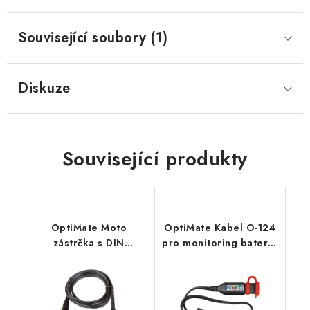
Prodejna JESENICE
Prodejna PRAHA
Prodejna BRNO
Související soubory (1)
Prodejna NEHVIZDY
Prodejna ÚSTÍ n. LABEM
KONTAKTY
POŠTOVNÉ A DOPRAVA
OBCHODNÍ PODMÍNKY
Diskuze
GDPR
OVĚŘOVÁNÍ RECENZÍ
ZPĚTNÝ ODBĚR ELEKTROZAŘÍZENÍ, BATERIÍ A
AKUMULÁTORŮ
Související produkty
OptiMate Moto
OptiMate Kabel O-124
zástrčka s DIN
pro monitoring baterie
konektorem O-09 1,2m
0,6m