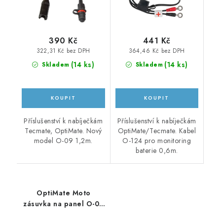
390 Kč
441 Kč
322,31 Kč bez DPH
364,46 Kč bez DPH
(
14 ks
)
(
14 ks
)
Skladem
Skladem
Příslušenství k nabíječkám
Příslušenství k nabíječkám
Tecmate, OptiMate. Nový
OptiMate/Tecmate. Kabel
model O-09 1,2m.
O-124 pro monitoring
baterie 0,6m.
OptiMate Moto
zásuvka na panel O-08
voděodolná 0,5m