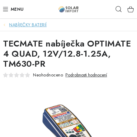
Přejít
Hleda
na
obsah
NABÍJEČKY BATERIÍ
OVĚŘOVÁNÍ RECENZÍ
TECMATE nabíječka OPTIMATE
DOPRAVA ZDARMA
4 QUAD, 12V/12.8-1.25A,
SOLÁRNÍ SESTAVY PRO CHATY
TM630-PR
SOLÁRNÍ SESTAVY PRO KARAVANY
Neohodnoceno
Podrobnosti hodnocení
SOLÁRNÍ SESTAVY PRO OHŘEV VODY
ZÁLOŽNÍ ZDROJE PRO ČERPADLA
VÝHODNÉ SETY